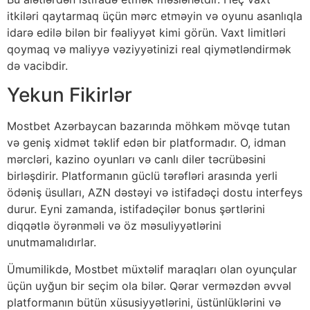
itkiləri qaytarmaq üçün mərc etməyin və oyunu asanlıqla
idarə edilə bilən bir fəaliyyət kimi görün. Vaxt limitləri
qoymaq və maliyyə vəziyyətinizi real qiymətləndirmək
də vacibdir.
Yekun Fikirlər
Mostbet Azərbaycan bazarında möhkəm mövqe tutan
və geniş xidmət təklif edən bir platformadır. O, idman
mərcləri, kazino oyunları və canlı diler təcrübəsini
birləşdirir. Platformanın güclü tərəfləri arasında yerli
ödəniş üsulları, AZN dəstəyi və istifadəçi dostu interfeys
durur. Eyni zamanda, istifadəçilər bonus şərtlərini
diqqətlə öyrənməli və öz məsuliyyətlərini
unutmamalıdırlar.
Ümumilikdə, Mostbet müxtəlif maraqları olan oyunçular
üçün uyğun bir seçim ola bilər. Qərar verməzdən əvvəl
platformanın bütün xüsusiyyətlərini, üstünlüklərini və