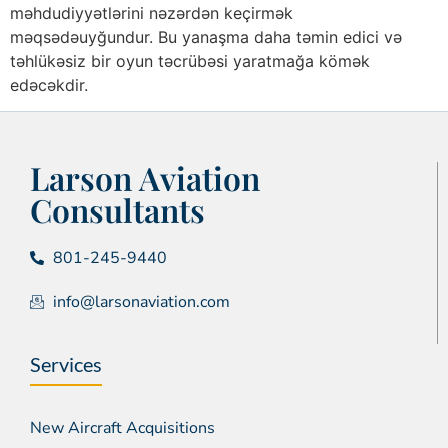
məhdudiyyətlərini nəzərdən keçirmək
məqsədəuyğundur. Bu yanaşma daha təmin edici və
təhlükəsiz bir oyun təcrübəsi yaratmağa kömək
edəcəkdir.
Larson Aviation
Consultants
801-245-9440
info@larsonaviation.com
Services
New Aircraft Acquisitions