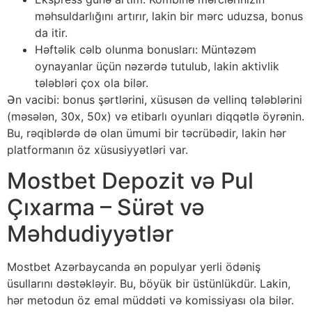
məhsuldarlığını artırır, lakin bir mərc uduzsa, bonus
da itir.
Həftəlik cəlb olunma bonusları: Müntəzəm
oynayanlar üçün nəzərdə tutulub, lakin aktivlik
tələbləri çox ola bilər.
Ən vacibi: bonus şərtlərini, xüsusən də vellinq tələblərini
(məsələn, 30x, 50x) və etibarlı oyunları diqqətlə öyrənin.
Bu, rəqiblərdə də olan ümumi bir təcrübədir, lakin hər
platformanın öz xüsusiyyətləri var.
Mostbet Depozit və Pul
Çıxarma – Sürət və
Məhdudiyyətlər
Mostbet Azərbaycanda ən populyar yerli ödəniş
üsullarını dəstəkləyir. Bu, böyük bir üstünlükdür. Lakin,
hər metodun öz emal müddəti və komissiyası ola bilər.