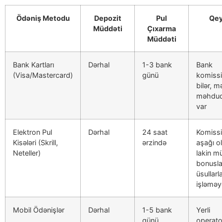
Ödəniş Metodu
Depozit
Pul
Qey
Müddəti
Çıxarma
Müddəti
Bank Kartları
Dərhal
1-3 bank
Bank
(Visa/Mastercard)
günü
komissi
bilər, 
məhdudi
var
Elektron Pul
Dərhal
24 saat
Komiss
Kisələri (Skrill,
ərzində
aşağı ol
Neteller)
lakin m
bonusla
üsullarl
işləməyə
Mobil Ödənişlər
Dərhal
1-5 bank
Yerli
günü
operato