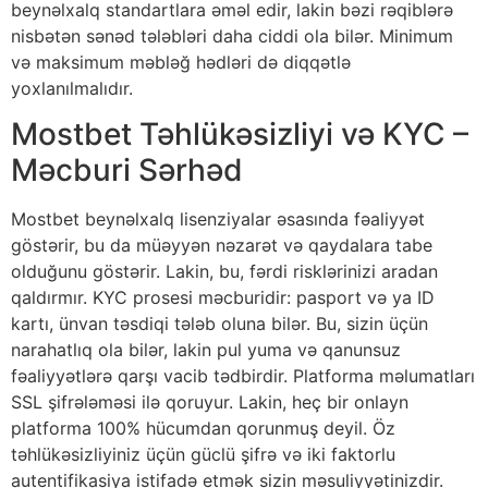
beynəlxalq standartlara əməl edir, lakin bəzi rəqiblərə
nisbətən sənəd tələbləri daha ciddi ola bilər. Minimum
və maksimum məbləğ hədləri də diqqətlə
yoxlanılmalıdır.
Mostbet Təhlükəsizliyi və KYC –
Məcburi Sərhəd
Mostbet beynəlxalq lisenziyalar əsasında fəaliyyət
göstərir, bu da müəyyən nəzarət və qaydalara tabe
olduğunu göstərir. Lakin, bu, fərdi risklərinizi aradan
qaldırmır. KYC prosesi məcburidir: pasport və ya ID
kartı, ünvan təsdiqi tələb oluna bilər. Bu, sizin üçün
narahatlıq ola bilər, lakin pul yuma və qanunsuz
fəaliyyətlərə qarşı vacib tədbirdir. Platforma məlumatları
SSL şifrələməsi ilə qoruyur. Lakin, heç bir onlayn
platforma 100% hücumdan qorunmuş deyil. Öz
təhlükəsizliyiniz üçün güclü şifrə və iki faktorlu
autentifikasiya istifadə etmək sizin məsuliyyətinizdir.