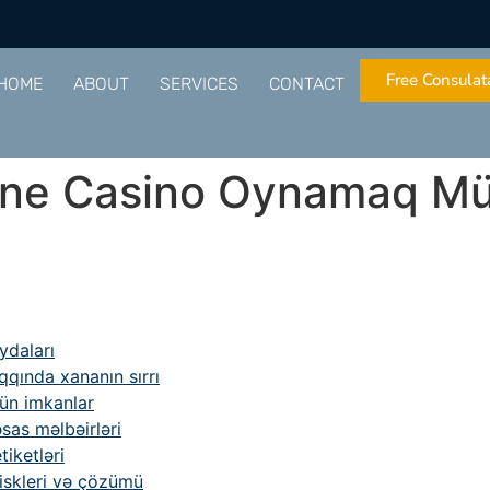
Free Consulat
HOME
ABOUT
SERVICES
CONTACT
line Casino Oynamaq 
ydaları
qında xananın sırrı
ün imkanlar
sas məlbəirləri
iketləri
iskleri və çözümü