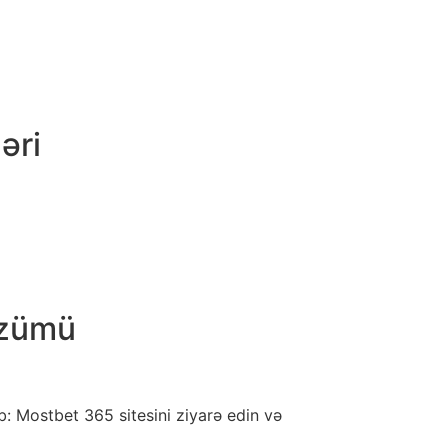
əri
özümü
 Mostbet 365 sitesini ziyarə edin və