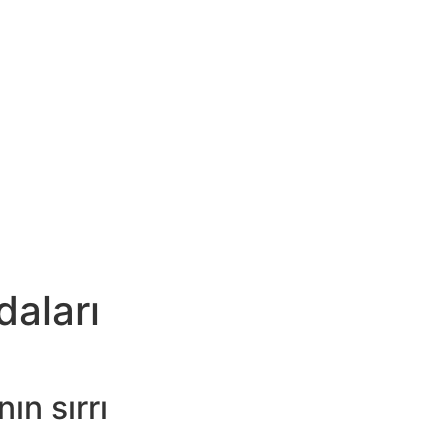
aları
n sırrı