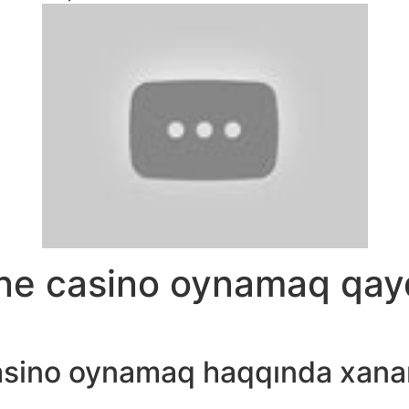
ne casino oynamaq qayd
asino oynamaq haqqında xananı