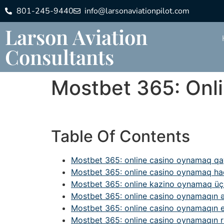
801-245-9440
info@larsonaviationpilot.com
Larson Aviation
Consultants
Mostbet 365: On
Table Of Contents
Mostbet 365: online casino oynamaq qa
Mostbet 365: online casino oynamaq haq
Mostbet 365: online kazino oynamaq üç
Mostbet 365: online casino oynamaqın ə
Mostbet 365: online casino oynamaqın et
Mostbet 365: online casino oynamaqın r