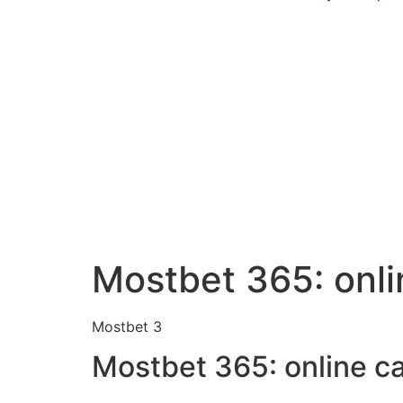
Mostbet 365: onli
Mostbet 3
Mostbet 365: online c