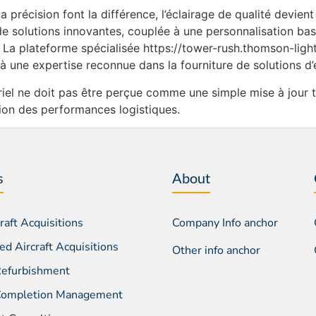
la précision font la différence, l’éclairage de qualité devien
e solutions innovantes, couplée à une personnalisation ba
 La plateforme spécialisée https://tower-rush.thomson-lighti
à une expertise reconnue dans la fourniture de solutions d’
striel ne doit pas être perçue comme une simple mise à jo
tion des performances logistiques.
s
About
aft Acquisitions
Company Info anchor
d Aircraft Acquisitions
Other info anchor
 Refurbishment
 Completion Management