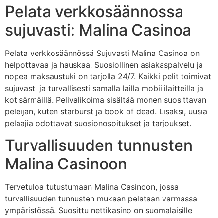
Pelata verkkosäännossa
sujuvasti: Malina Casinoa
Pelata verkkosäännössä Sujuvasti Malina Casinoa on
helpottavaa ja hauskaa. Suosiollinen asiakaspalvelu ja
nopea maksaustuki on tarjolla 24/7. Kaikki pelit toimivat
sujuvasti ja turvallisesti samalla lailla mobiililaitteilla ja
kotisärmäillä. Pelivalikoima sisältää monen suosittavan
peleijän, kuten starburst ja book of dead. Lisäksi, uusia
pelaajia odottavat suosionosoitukset ja tarjoukset.
Turvallisuuden tunnusten
Malina Casinoon
Tervetuloa tutustumaan Malina Casinoon, jossa
turvallisuuden tunnusten mukaan pelataan varmassa
ympäristössä. Suosittu nettikasino on suomalaisille