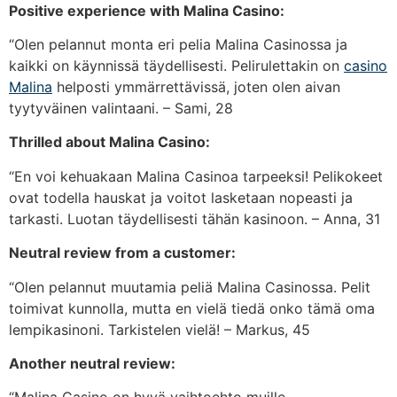
Positive experience with Malina Casino:
“Olen pelannut monta eri pelia Malina Casinossa ja
kaikki on käynnissä täydellisesti. Pelirulettakin on
casino
Malina
helposti ymmärrettävissä, joten olen aivan
tyytyväinen valintaani. – Sami, 28
Thrilled about Malina Casino:
“En voi kehuakaan Malina Casinoa tarpeeksi! Pelikokeet
ovat todella hauskat ja voitot lasketaan nopeasti ja
tarkasti. Luotan täydellisesti tähän kasinoon. – Anna, 31
Neutral review from a customer:
“Olen pelannut muutamia peliä Malina Casinossa. Pelit
toimivat kunnolla, mutta en vielä tiedä onko tämä oma
lempikasinoni. Tarkistelen vielä! – Markus, 45
Another neutral review: