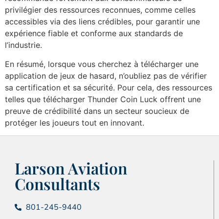
privilégier des ressources reconnues, comme celles
accessibles via des liens crédibles, pour garantir une
expérience fiable et conforme aux standards de
l’industrie.
En résumé, lorsque vous cherchez à télécharger une
application de jeux de hasard, n’oubliez pas de vérifier
sa certification et sa sécurité. Pour cela, des ressources
telles que télécharger Thunder Coin Luck offrent une
preuve de crédibilité dans un secteur soucieux de
protéger les joueurs tout en innovant.
Larson Aviation
Consultants
801-245-9440