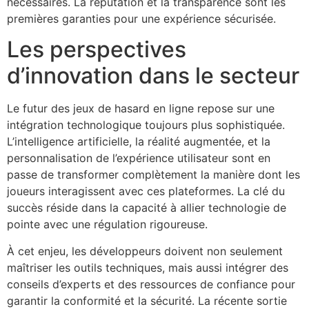
nécessaires. La réputation et la transparence sont les
premières garanties pour une expérience sécurisée.
Les perspectives
d’innovation dans le secteur
Le futur des jeux de hasard en ligne repose sur une
intégration technologique toujours plus sophistiquée.
L’intelligence artificielle, la réalité augmentée, et la
personnalisation de l’expérience utilisateur sont en
passe de transformer complètement la manière dont les
joueurs interagissent avec ces plateformes. La clé du
succès réside dans la capacité à allier technologie de
pointe avec une régulation rigoureuse.
À cet enjeu, les développeurs doivent non seulement
maîtriser les outils techniques, mais aussi intégrer des
conseils d’experts et des ressources de confiance pour
garantir la conformité et la sécurité. La récente sortie