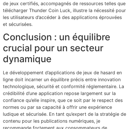
de jeux certifiés, accompagnés de ressources telles que
télécharger Thunder Coin Luck, illustre la nécessité pour
les utilisateurs d’accéder à des applications éprouvées
et sécurisées.
Conclusion : un équilibre
crucial pour un secteur
dynamique
Le développement d’applications de jeux de hasard en
ligne doit incarner un équilibre précis entre innovation
technologique, sécurité et conformité réglementaire. La
crédibilité d’une application repose largement sur la
confiance qu’elle inspire, que ce soit par le respect des
normes ou par sa capacité à offrir une expérience
ludique et sécurisée. En tant qu’expert de la stratégie de
contenu pour les publications numériques, je
recommande fortement aux consommateurs de