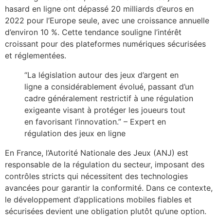
hasard en ligne ont dépassé 20 milliards d’euros en
2022 pour l’Europe seule, avec une croissance annuelle
d’environ 10 %. Cette tendance souligne l’intérêt
croissant pour des plateformes numériques sécurisées
et réglementées.
“La législation autour des jeux d’argent en
ligne a considérablement évolué, passant d’un
cadre généralement restrictif à une régulation
exigeante visant à protéger les joueurs tout
en favorisant l’innovation.” – Expert en
régulation des jeux en ligne
En France, l’Autorité Nationale des Jeux (ANJ) est
responsable de la régulation du secteur, imposant des
contrôles stricts qui nécessitent des technologies
avancées pour garantir la conformité. Dans ce contexte,
le développement d’applications mobiles fiables et
sécurisées devient une obligation plutôt qu’une option.