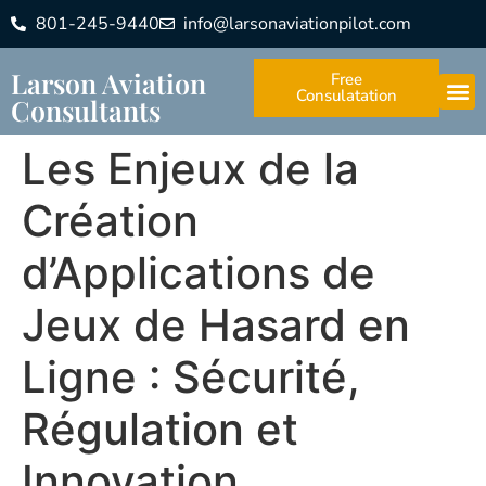
801-245-9440
info@larsonaviationpilot.com
Larson Aviation
Free
Consulatation
Consultants
Les Enjeux de la
Création
d’Applications de
Jeux de Hasard en
Ligne : Sécurité,
Régulation et
Innovation