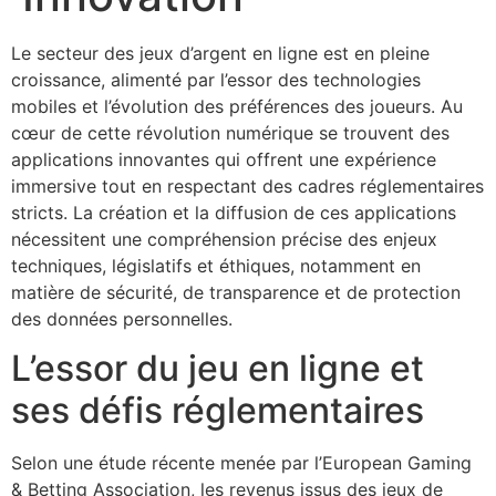
Le secteur des jeux d’argent en ligne est en pleine
croissance, alimenté par l’essor des technologies
mobiles et l’évolution des préférences des joueurs. Au
cœur de cette révolution numérique se trouvent des
applications innovantes qui offrent une expérience
immersive tout en respectant des cadres réglementaires
stricts. La création et la diffusion de ces applications
nécessitent une compréhension précise des enjeux
techniques, législatifs et éthiques, notamment en
matière de sécurité, de transparence et de protection
des données personnelles.
L’essor du jeu en ligne et
ses défis réglementaires
Selon une étude récente menée par l’European Gaming
& Betting Association, les revenus issus des jeux de