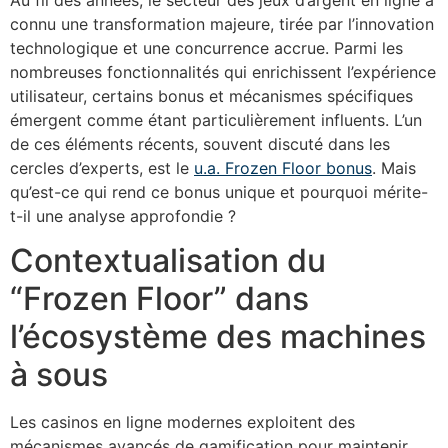
Au fil des années, le secteur des jeux d’argent en ligne a
connu une transformation majeure, tirée par l’innovation
technologique et une concurrence accrue. Parmi les
nombreuses fonctionnalités qui enrichissent l’expérience
utilisateur, certains bonus et mécanismes spécifiques
émergent comme étant particulièrement influents. L’un
de ces éléments récents, souvent discuté dans les
cercles d’experts, est le
u.a. Frozen Floor bonus
. Mais
qu’est-ce qui rend ce bonus unique et pourquoi mérite-
t-il une analyse approfondie ?
Contextualisation du
“Frozen Floor” dans
l’écosystème des machines
à sous
Les casinos en ligne modernes exploitent des
mécanismes avancés de gamification pour maintenir