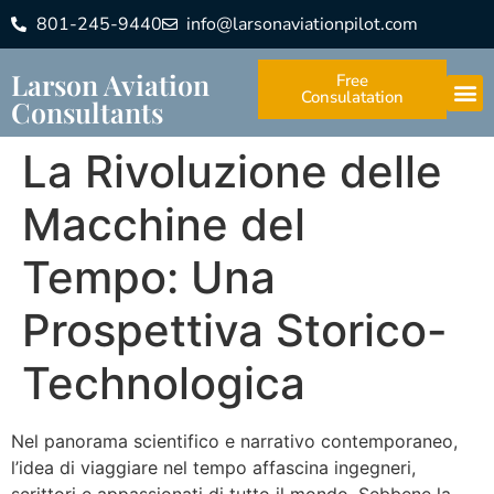
801-245-9440
info@larsonaviationpilot.com
Larson Aviation
Free
Consulatation
Consultants
La Rivoluzione delle
Macchine del
Tempo: Una
Prospettiva Storico-
Technologica
Nel panorama scientifico e narrativo contemporaneo,
l’idea di viaggiare nel tempo affascina ingegneri,