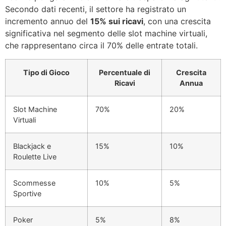
Secondo dati recenti, il settore ha registrato un
incremento annuo del
15% sui ricavi
, con una crescita
significativa nel segmento delle slot machine virtuali,
che rappresentano circa il 70% delle entrate totali.
Tipo di Gioco
Percentuale di
Crescita
Ricavi
Annua
Slot Machine
70%
20%
Virtuali
Blackjack e
15%
10%
Roulette Live
Scommesse
10%
5%
Sportive
Poker
5%
8%