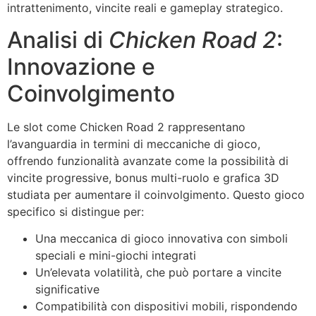
intrattenimento, vincite reali e gameplay strategico.
Analisi di
Chicken Road 2
:
Innovazione e
Coinvolgimento
Le slot come Chicken Road 2 rappresentano
l’avanguardia in termini di meccaniche di gioco,
offrendo funzionalità avanzate come la possibilità di
vincite progressive, bonus multi-ruolo e grafica 3D
studiata per aumentare il coinvolgimento. Questo gioco
specifico si distingue per:
Una meccanica di gioco innovativa con simboli
speciali e mini-giochi integrati
Un’elevata volatilità, che può portare a vincite
significative
Compatibilità con dispositivi mobili, rispondendo