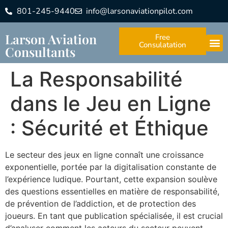
801-245-9440
info@larsonaviationpilot.com
Larson Aviation
Free
Consulatation
Consultants
La Responsabilité
dans le Jeu en Ligne
: Sécurité et Éthique
Le secteur des jeux en ligne connaît une croissance
exponentielle, portée par la digitalisation constante de
l’expérience ludique. Pourtant, cette expansion soulève
des questions essentielles en matière de responsabilité,
de prévention de l’addiction, et de protection des
joueurs. En tant que publication spécialisée, il est crucial