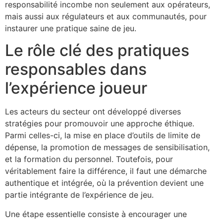
responsabilité incombe non seulement aux opérateurs,
mais aussi aux régulateurs et aux communautés, pour
instaurer une pratique saine de jeu.
Le rôle clé des pratiques
responsables dans
l’expérience joueur
Les acteurs du secteur ont développé diverses
stratégies pour promouvoir une approche éthique.
Parmi celles-ci, la mise en place d’outils de limite de
dépense, la promotion de messages de sensibilisation,
et la formation du personnel. Toutefois, pour
véritablement faire la différence, il faut une démarche
authentique et intégrée, où la prévention devient une
partie intégrante de l’expérience de jeu.
Une étape essentielle consiste à encourager une