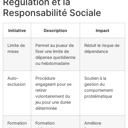
Régulation et la
Responsabilité Sociale
Initiative
Description
Impact
Limite de
Permet au joueur de
Réduit le risque de
mises
fixer une limite de
dépendance
dépense quotidienne
ou hebdomadaire
Auto-
Procédure
Soutien à la
exclusion
engageant pour se
gestion du
retirer
comportement
volontairement du
problématique
jeu pour une durée
déterminée
Formation
Formation
Améliore