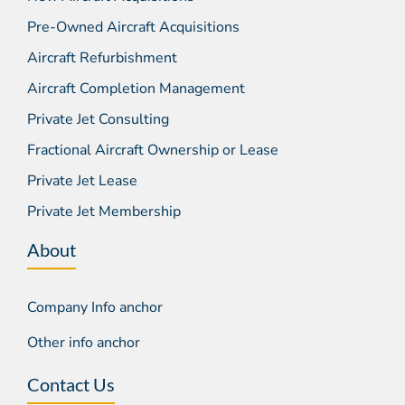
Pre-Owned Aircraft Acquisitions
Aircraft Refurbishment
Aircraft Completion Management
Private Jet Consulting
Fractional Aircraft Ownership or Lease
Private Jet Lease
Private Jet Membership
About
Company Info anchor
Other info anchor
Contact Us