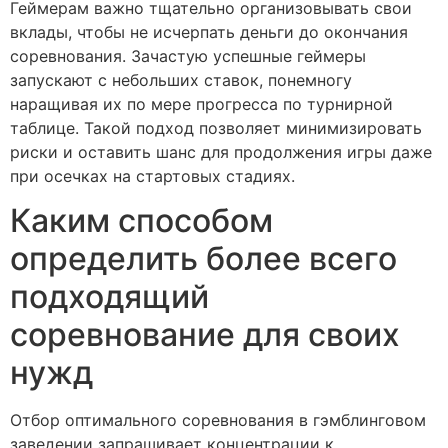
Геймерам важно тщательно организовывать свои
вклады, чтобы не исчерпать деньги до окончания
соревнования. Зачастую успешные геймеры
запускают с небольших ставок, понемногу
наращивая их по мере прогресса по турнирной
таблице. Такой подход позволяет минимизировать
риски и оставить шанс для продолжения игры даже
при осечках на стартовых стадиях.
Каким способом
определить более всего
подходящий
соревнование для своих
нужд
Отбор оптимального соревнования в гэмблинговом
заведении запрашивает концентрации к