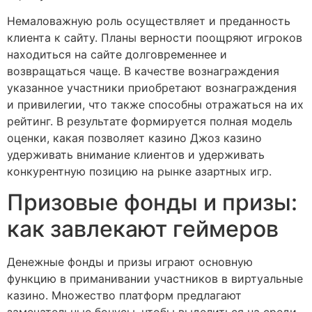
Немаловажную роль осуществляет и преданность
клиента к сайту. Планы верности поощряют игроков
находиться на сайте долговременнее и
возвращаться чаще. В качестве вознаграждения
указанное участники приобретают вознаграждения
и привилегии, что также способны отражаться на их
рейтинг. В результате формируется полная модель
оценки, какая позволяет казино Джоз казино
удерживать внимание клиентов и удерживать
конкурентную позицию на рынке азартных игр.
Призовые фонды и призы:
как завлекают геймеров
Денежные фонды и призы играют основную
функцию в приманивании участников в виртуальные
казино. Множество платформ предлагают