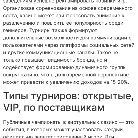
заведениям успешно рекламировать новинки игр.
Организовав соревнование на основе современного
слота, казино может заинтересовать внимание к
развлечению и повысить её популярность среди
геймеров. Турниры также формируют
дополнительные возможности для коммуникации с
пользователями через платформы социальных сетей
и другие коммуникационные каналы. Такое не
только повышает видимость бренда, но и
содействует формированию динамичного группы
вокруг казино, что в долговременной перспективе
может привести к увеличению доходов на 15-20%.
Типы турниров: открытые,
VIP, по поставщикам
Публичные чемпионаты в виртуальных казино — это
события, в которых может участвовать каждый
официально зарегистрированный игрок. Эти