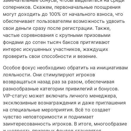
замечательные бонусы, чтобы выделиться на среди
соперников. Скажем, первоначальные поощрения
могут доходить до 100% от начального взноса, что
обеспечивает пользователям возможность удвоить
свои деньги сразу после регистрации. Также,
частые соревнования с крупными призовыми
фондами до сотен тысяч баксов притягивают
интерес искушенных участников, жаждущих
проверить свои способности и везение.
Особое фокус необходимо обратить на инициативам
лояльности. Они стимулируют игроков
возвращаться назад раз за разом, обеспечивая
разнообразные категории привилегий и бонусов.
VIP-статус может включать личного менеджера,
эксклюзивные вознаграждения и даже приглашения
на специальные мероприятия. Всё то создает
чувство неповторимости и поднимает
заинтересованность игроков. В итоге, многообразие
и щедрость призовых фондов становятся