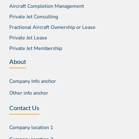
Aircraft Completion Management
Private Jet Consulting
Fractional Aircraft Ownership or Lease
Private Jet Lease
Private Jet Membership
About
Company Info anchor
Other info anchor
Contact Us
Company location 1