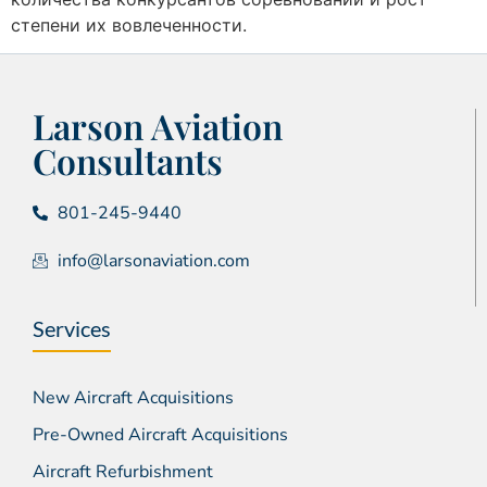
степени их вовлеченности.
Larson Aviation
Consultants
801-245-9440
info@larsonaviation.com
Services
New Aircraft Acquisitions
Pre-Owned Aircraft Acquisitions
Aircraft Refurbishment