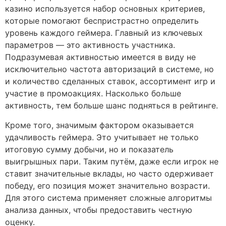
казино используется набор основных критериев,
которые помогают беспристрастно определить
уровень каждого геймера. Главный из ключевых
параметров — это активность участника.
Подразумевая активностью имеется в виду не
исключительно частота авторизаций в системе, но
и количество сделанных ставок, ассортимент игр и
участие в промоакциях. Насколько больше
активность, тем больше шанс подняться в рейтинге.
Кроме того, значимым фактором оказывается
удачливость геймера. Это учитывает не только
итоговую сумму добычи, но и показатель
выигрышных пари. Таким путём, даже если игрок не
ставит значительные вклады, но часто одерживает
победу, его позиция может значительно возрасти.
Для этого система применяет сложные алгоритмы
анализа данных, чтобы предоставить честную
оценку.