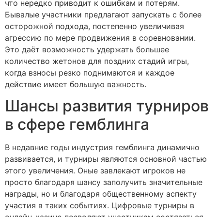
что нередко приводит к ошибкам и потерям.
Бывалые участники предлагают запускать с более
осторожной подхода, постепенно увеличивая
агрессию по мере продвижения в соревновании.
Это даёт возможность удержать большее
количество жетонов для поздних стадий игры,
когда взносы резко поднимаются и каждое
действие имеет большую важность.
Шансы развития турниров
в сфере гемблинга
В недавние годы индустрия гемблинга динамично
развивается, и турниры являются основной частью
этого увеличения. Оные завлекают игроков не
просто благодаря шансу заполучить значительные
награды, но и благодаря общественному аспекту
участия в таких событиях. Цифровые турниры в