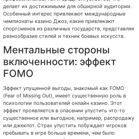
делает их достижимыми для обширной аудитории.
Особенный интерес привлекают международные
чемпионаты казино Джоз, какие привлекают
спортсменов из различных государств, представляя
разнообразие стилей и техник боевых искусств.
Ментальные стороны
включенности: эффект
FOMO
Эффект упущенной выгоды, знакомый как FOMO
(Fear of Missing Out), имеет существенную роль в
психологии пользователей онлайн казино. Этот
эффект проявляется в опасении упустить что-то
существенное или выгодное, например, распродажу
или джекпот. Страх упустить побуждает игроков
пребывать в игре больше времени, чем было