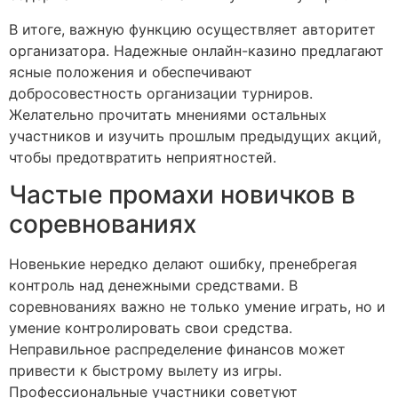
В итоге, важную функцию осуществляет авторитет
организатора. Надежные онлайн-казино предлагают
ясные положения и обеспечивают
добросовестность организации турниров.
Желательно прочитать мнениями остальных
участников и изучить прошлым предыдущих акций,
чтобы предотвратить неприятностей.
Частые промахи новичков в
соревнованиях
Новенькие нередко делают ошибку, пренебрегая
контроль над денежными средствами. В
соревнованиях важно не только умение играть, но и
умение контролировать свои средства.
Неправильное распределение финансов может
привести к быстрому вылету из игры.
Профессиональные участники советуют