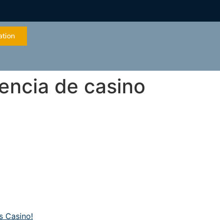
ation
encia de casino
s Casino!