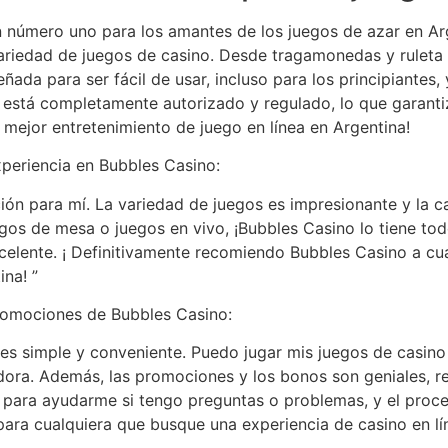
n número uno para los amantes de los juegos de azar en Ar
ariedad de juegos de casino. Desde tragamonedas y ruleta 
eñada para ser fácil de usar, incluso para los principiant
 está completamente autorizado y regulado, lo que garantiz
 mejor entretenimiento de juego en línea en Argentina!
periencia en Bubbles Casino:
ón para mí. La variedad de juegos es impresionante y la ca
s de mesa o juegos en vivo, ¡Bubbles Casino lo tiene tod
s excelente. ¡ Definitivamente recomiendo Bubbles Casino a 
ina! ”
promociones de Bubbles Casino:
es simple y conveniente. Puedo jugar mis juegos de casino
dora. Además, las promociones y los bonos son geniales, 
 para ayudarme si tengo preguntas o problemas, y el proces
ara cualquiera que busque una experiencia de casino en lín