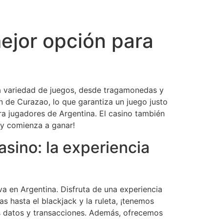
ejor opción para
ia variedad de juegos, desde tragamonedas y
n de Curazao, lo que garantiza un juego justo
a jugadores de Argentina. El casino también
 y comienza a ganar!
asino: la experiencia
iva en Argentina. Disfruta de una experiencia
s hasta el blackjack y la ruleta, ¡tenemos
s datos y transacciones. Además, ofrecemos