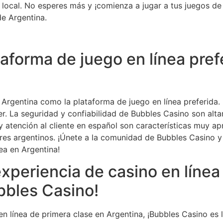
ocal. No esperes más y ¡comienza a jugar a tus juegos de
e Argentina.
aforma de juego en línea pref
Argentina como la plataforma de juego en línea preferida.
r. La seguridad y confiabilidad de Bubbles Casino son alt
 y atención al cliente en español son características muy 
es argentinos. ¡Únete a la comunidad de Bubbles Casino 
ea en Argentina!
periencia de casino en línea
bbles Casino!
en línea de primera clase en Argentina, ¡Bubbles Casino es 