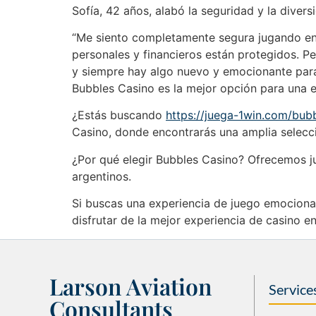
Sofía, 42 años, alabó la seguridad y la diver
“Me siento completamente segura jugando en 
personales y financieros están protegidos. P
y siempre hay algo nuevo y emocionante para 
Bubbles Casino es la mejor opción para una ex
¿Estás buscando
https://juega-1win.com/bub
Casino, donde encontrarás una amplia selecci
¿Por qué elegir Bubbles Casino? Ofrecemos j
argentinos.
Si buscas una experiencia de juego emociona
disfrutar de la mejor experiencia de casino en
Larson Aviation
Service
Consultants