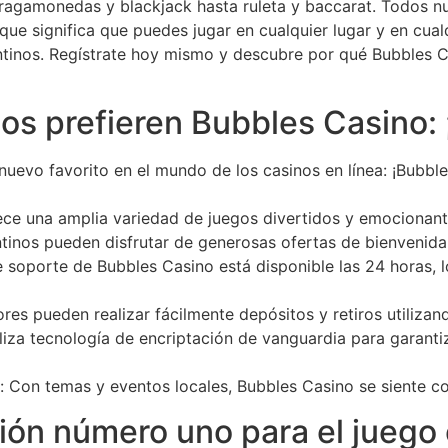
ragamonedas y blackjack hasta ruleta y baccarat. Todos nu
 que significa que puedes jugar en cualquier lugar y en c
tinos. Regístrate hoy mismo y descubre por qué Bubbles Ca
os prefieren Bubbles Casino:
nuevo favorito en el mundo de los casinos en línea: ¡Bubb
rece una amplia variedad de juegos divertidos y emocionant
tinos pueden disfrutar de generosas ofertas de bienvenid
e soporte de Bubbles Casino está disponible las 24 horas, lo
es pueden realizar fácilmente depósitos y retiros utilizan
liza tecnología de encriptación de vanguardia para garantiz
: Con temas y eventos locales, Bubbles Casino se siente c
ión número uno para el juego 