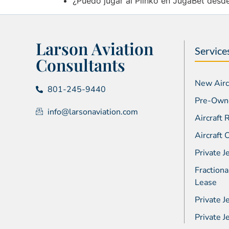
¿Puedo jugar al Plinko en JugaBet desde 
Larson Aviation
Service
Consultants
New Aircr
801-245-9440
Pre-Owne
info@larsonaviation.com
Aircraft
Aircraft
Private J
Fractiona
Lease
Private J
Private 