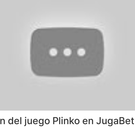
 del juego Plinko en JugaBet: