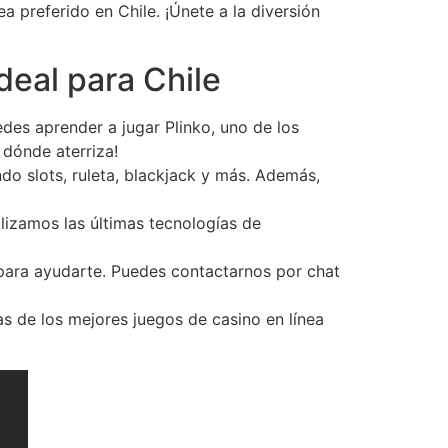
ea preferido en Chile. ¡Únete a la diversión
deal para Chile
edes aprender a jugar Plinko, uno de los
 dónde aterriza!
ndo slots, ruleta, blackjack y más. Además,
ilizamos las últimas tecnologías de
7 para ayudarte. Puedes contactarnos por chat
as de los mejores juegos de casino en línea