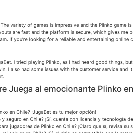
he variety of games is impressive and the Plinko game is 
payouts are fast and the platform is secure, which gives m
 am. If you’re looking for a reliable and entertaining online
Bet. I tried playing Plinko, as I had heard good things, bu
in. I also had some issues with the customer service and it
t.
e Juega al emocionante Plinko en
nko en Chile? ¡JugaBet es tu mejor opción!
 y seguro en Chile? ¡Sí, cuenta con licencia y tecnología d
a jugadores de Plinko en Chile? ¡Claro que sí, revisa su s