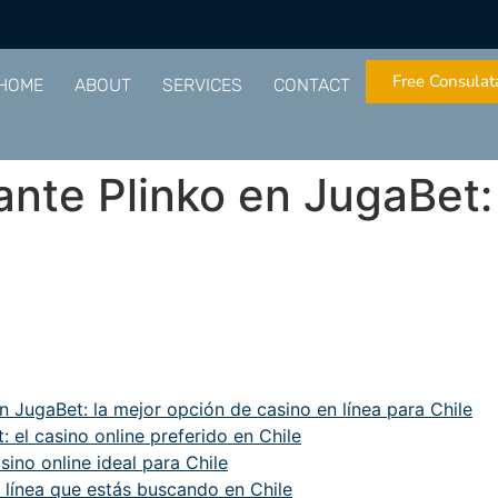
Free Consulat
HOME
ABOUT
SERVICES
CONTACT
nte Plinko en JugaBet: 
 JugaBet: la mejor opción de casino en línea para Chile
: el casino online preferido en Chile
sino online ideal para Chile
n línea que estás buscando en Chile