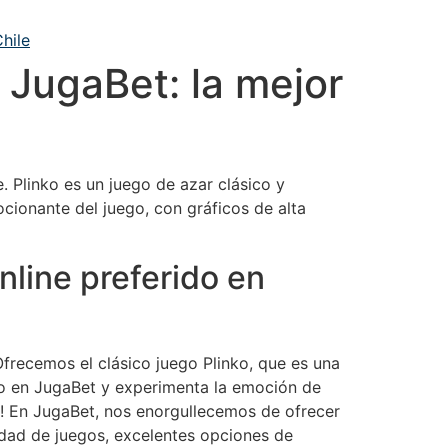
hile
 JugaBet: la mejor
. Plinko es un juego de azar clásico y
ionante del juego, con gráficos de alta
nline preferido en
frecemos el clásico juego Plinko, que es una
ko en JugaBet y experimenta la emoción de
o! En JugaBet, nos enorgullecemos de ofrecer
edad de juegos, excelentes opciones de