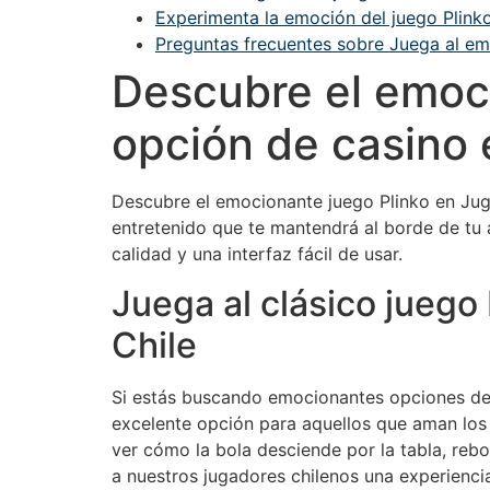
Experimenta la emoción del juego Plinko
Preguntas frecuentes sobre Juega al emo
Descubre el emoci
opción de casino e
Descubre el emocionante juego Plinko en JugaB
entretenido que te mantendrá al borde de tu 
calidad y una interfaz fácil de usar.
Juega al clásico juego 
Chile
Si estás buscando emocionantes opciones de j
excelente opción para aquellos que aman los 
ver cómo la bola desciende por la tabla, reb
a nuestros jugadores chilenos una experienci