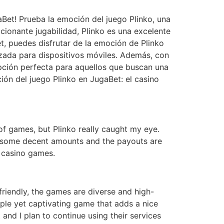
Bet! Prueba la emoción del juego Plinko, una
ionante jugabilidad, Plinko es una excelente
t, puedes disfrutar de la emoción de Plinko
izada para dispositivos móviles. Además, con
pción perfecta para aquellos que buscan una
ión del juego Plinko en JugaBet: el casino
 of games, but Plinko really caught my eye.
n some decent amounts and the payouts are
g casino games.
friendly, the games are diverse and high-
imple yet captivating game that adds a nice
and I plan to continue using their services