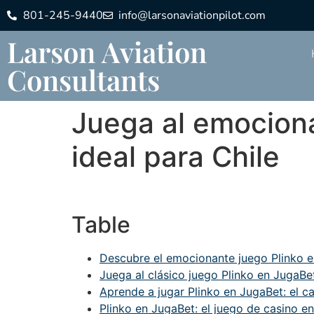
801-245-9440
info@larsonaviationpilot.com
Larson Aviation
Consultants
Juega al emociona
ideal para Chile
Table
Descubre el emocionante juego Plinko en
Juega al clásico juego Plinko en JugaBet
Aprende a jugar Plinko en JugaBet: el ca
Plinko en JugaBet: el juego de casino e