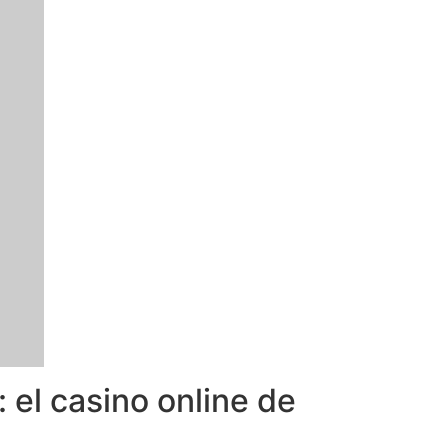
 el casino online de