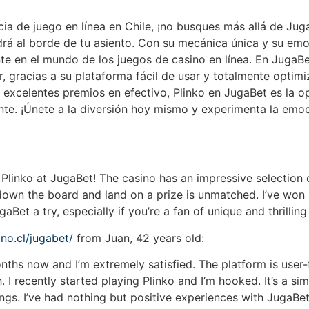
a de juego en línea en Chile, ¡no busques más allá de Juga
á al borde de tu asiento. Con su mecánica única y su emoc
te en el mundo de los juegos de casino en línea. En JugaBe
, gracias a su plataforma fácil de usar y totalmente optim
excelentes premios en efectivo, Plinko en JugaBet es la o
nte. ¡Únete a la diversión hoy mismo y experimenta la emoc
g Plinko at JugaBet! The casino has an impressive selection
down the board and land on a prize is unmatched. I’ve wo
Bet a try, especially if you’re a fan of unique and thrillin
no.cl/jugabet/
from Juan, 42 years old:
ths now and I’m extremely satisfied. The platform is user-
. I recently started playing Plinko and I’m hooked. It’s a s
ngs. I’ve had nothing but positive experiences with JugaBet 