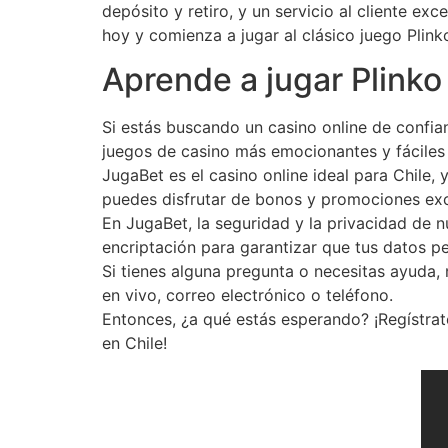
depósito y retiro, y un servicio al cliente ex
hoy y comienza a jugar al clásico juego Plink
Aprende a jugar Plinko 
Si estás buscando un casino online de confian
juegos de casino más emocionantes y fáciles d
JugaBet es el casino online ideal para Chile,
puedes disfrutar de bonos y promociones exclu
En JugaBet, la seguridad y la privacidad de n
encriptación para garantizar que tus datos p
Si tienes alguna pregunta o necesitas ayuda,
en vivo, correo electrónico o teléfono.
Entonces, ¿a qué estás esperando? ¡Regístrat
en Chile!