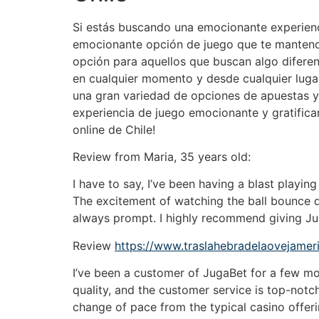
Si estás buscando una emocionante experienci
emocionante opción de juego que te mantendr
opción para aquellos que buscan algo diferen
en cualquier momento y desde cualquier lugar
una gran variedad de opciones de apuestas y 
experiencia de juego emocionante y gratifica
online de Chile!
Review from Maria, 35 years old:
I have to say, I’ve been having a blast playin
The excitement of watching the ball bounce 
always prompt. I highly recommend giving Juga
Review
https://www.traslahebradelaovejameri
I’ve been a customer of JugaBet for a few mon
quality, and the customer service is top-notch
change of pace from the typical casino offeri