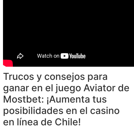
Trucos y consejos para
ganar en el juego Aviator de
Mostbet: ¡Aumenta tus
posibilidades en el casino
en línea de Chile!