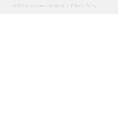
©2024 Larsonaviationpilot
|
Privacy Policy