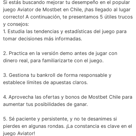
Si estás buscando mejorar tu desempeño en el popular
juego Aviator de Mostbet en Chile, ¡has llegado al lugar
correcto! A continuación, te presentamos 5 útiles trucos
y consejos:
1. Estudia las tendencias y estadísticas del juego para
tomar decisiones más informadas.
2. Practica en la versión demo antes de jugar con
dinero real, para familiarizarte con el juego.
3. Gestiona tu bankroll de forma responsable y
establece límites de apuestas claros.
4. Aprovecha las ofertas y bonos de Mostbet Chile para
aumentar tus posibilidades de ganar.
5. Sé paciente y persistente, y no te desanimes si
pierdes en algunas rondas. ¡La constancia es clave en el
juego Aviator!