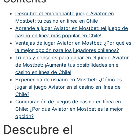
Descubre el emocionante juego Aviator en
Mostbet: tu casino en línea en Chile
Aprende a jugar Aviator en Mostbet: ¡el juego de
casino en línea más popular en Chile!
Ventajas de jugar Aviator en Mostbet: ¿Por qué es
la mejor opción para los jugadores chilenos?
Trucos y consejos para ganar en el juego Aviator
de Mostbet: ¡Aumenta tus posibilidades en el
casino en línea de Chile!
Experiencia de usuario en Mostbet: ¿Cómo es
jugar al juego Aviator en el casino en línea de
Chile?
Comparación de juegos de casino en línea en
Chile: ¿Por qué Aviator en Mostbet es la mejor
opción?
Descubre el