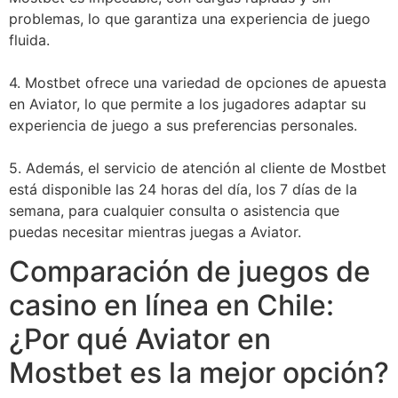
problemas, lo que garantiza una experiencia de juego
fluida.
4. Mostbet ofrece una variedad de opciones de apuesta
en Aviator, lo que permite a los jugadores adaptar su
experiencia de juego a sus preferencias personales.
5. Además, el servicio de atención al cliente de Mostbet
está disponible las 24 horas del día, los 7 días de la
semana, para cualquier consulta o asistencia que
puedas necesitar mientras juegas a Aviator.
Comparación de juegos de
casino en línea en Chile:
¿Por qué Aviator en
Mostbet es la mejor opción?