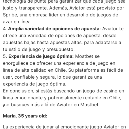
tecnología de punta para garantizar que cada juego sea
justo y transparente. Además, Aviator está provisto por
Spribe, una empresa líder en desarrollo de juegos de
azar en línea.
4.
Amplia variedad de opciones de apuesta:
Aviator te
ofrece una variedad de opciones de apuesta, desde
apuestas bajas hasta apuestas altas, para adaptarse a
tu estilo de juego y presupuesto.
5.
Experiencia de juego óptima:
Mostbet se
enorgullece de ofrecer una experiencia de juego en
línea de alta calidad en Chile. Su plataforma es fácil de
usar, confiable y segura, lo que garantiza una
experiencia de juego óptima.
En conclusión, si estás buscando un juego de casino en
línea emocionante y potencialmente rentable en Chile,
¡no busques más allá de Aviator en Mostbet!
Maria, 35 years old:
La experiencia de jugar al emocionante juego Aviator en