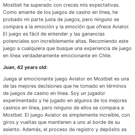
Mostbet ha superado con creces mis expectativas.
Como amante de los juegos de casino en línea, he
probado mi parte justa de juegos, pero ninguno se
compara a la emoción y la emoción que ofrece Aviator.
El juego es fácil de entender y las ganancias
potenciales son increíblemente altas. Recomiendo este
juego a cualquiera que busque una experiencia de juego
en línea verdaderamente emocionante en Chile.
Juan, 42 years old:
Juega al emocionante juego Aviator en Mostbet es una
de las mejores decisiones que he tomado en términos
de juegos de casino en línea. Soy un jugador
experimentado y he jugado en algunos de los mejores
casinos en línea, pero ninguno de ellos se compara a
Mostbet. El juego Aviator es simplemente increíble, con
giros y vueltas que mantienen a uno al borde de su
asiento. Además, el proceso de registro y depósito es