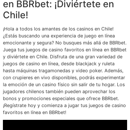
en BBRbet: ¡Diviértete en
Chile!
¡Hola a todos los amantes de los casinos en Chile!
¿Estás buscando una experiencia de juego en línea
emocionante y segura? No busques más allá de BBRbet.
Juega tus juegos de casino favoritos en línea en BBRbet
y diviértete en Chile. Disfruta de una gran variedad de
juegos de casino en línea, desde blackjack y ruleta
hasta máquinas tragamonedas y video poker. Además,
con crupieres en vivo disponibles, podrás experimentar
la emoción de un casino físico sin salir de tu hogar. Los
jugadores chilenos también pueden aprovechar los
bonos y promociones especiales que ofrece BBRbet.
¡Regístrate hoy y comienza a jugar tus juegos de casino
favoritos en línea en BBRbet!