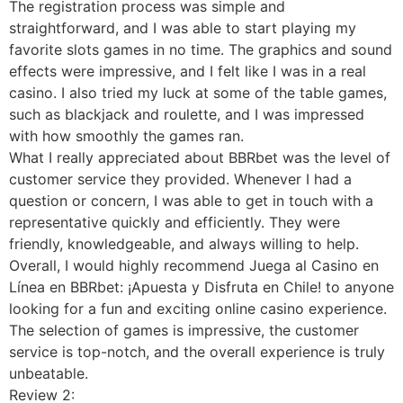
The registration process was simple and
straightforward, and I was able to start playing my
favorite slots games in no time. The graphics and sound
effects were impressive, and I felt like I was in a real
casino. I also tried my luck at some of the table games,
such as blackjack and roulette, and I was impressed
with how smoothly the games ran.
What I really appreciated about BBRbet was the level of
customer service they provided. Whenever I had a
question or concern, I was able to get in touch with a
representative quickly and efficiently. They were
friendly, knowledgeable, and always willing to help.
Overall, I would highly recommend Juega al Casino en
Línea en BBRbet: ¡Apuesta y Disfruta en Chile! to anyone
looking for a fun and exciting online casino experience.
The selection of games is impressive, the customer
service is top-notch, and the overall experience is truly
unbeatable.
Review 2: