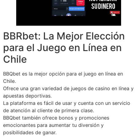
BBRbet: La Mejor Elección
para el Juego en Línea en
Chile
BBQbet es la mejor opción para el juego en línea en
Chile.
Ofrece una gran variedad de juegos de casino en línea y
apuestas deportivas.
La plataforma es fácil de usar y cuenta con un servicio
de atención al cliente de primera clase.
BBQbet también ofrece bonos y promociones
emocionantes para aumentar tu diversión y
posibilidades de ganar.