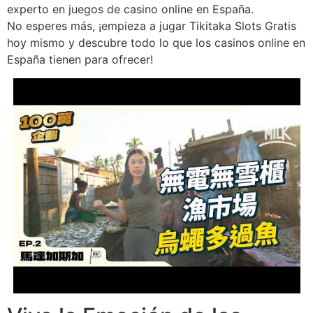
experto en juegos de casino online en España.
No esperes más, ¡empieza a jugar Tikitaka Slots Gratis
hoy mismo y descubre todo lo que los casinos online en
España tienen para ofrecer!