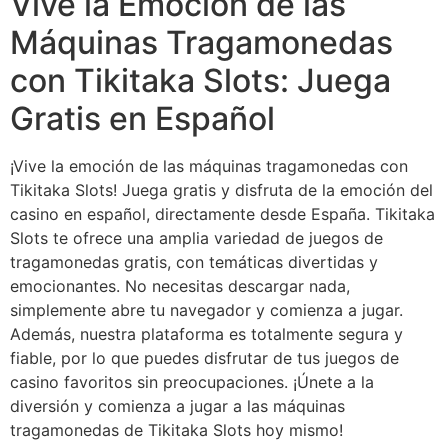
Vive la Emoción de las
Máquinas Tragamonedas
con Tikitaka Slots: Juega
Gratis en Español
¡Vive la emoción de las máquinas tragamonedas con
Tikitaka Slots! Juega gratis y disfruta de la emoción del
casino en español, directamente desde España. Tikitaka
Slots te ofrece una amplia variedad de juegos de
tragamonedas gratis, con temáticas divertidas y
emocionantes. No necesitas descargar nada,
simplemente abre tu navegador y comienza a jugar.
Además, nuestra plataforma es totalmente segura y
fiable, por lo que puedes disfrutar de tus juegos de
casino favoritos sin preocupaciones. ¡Únete a la
diversión y comienza a jugar a las máquinas
tragamonedas de Tikitaka Slots hoy mismo!