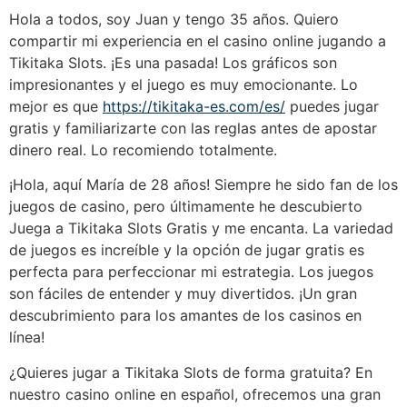
Hola a todos, soy Juan y tengo 35 años. Quiero
compartir mi experiencia en el casino online jugando a
Tikitaka Slots. ¡Es una pasada! Los gráficos son
impresionantes y el juego es muy emocionante. Lo
mejor es que
https://tikitaka-es.com/es/
puedes jugar
gratis y familiarizarte con las reglas antes de apostar
dinero real. Lo recomiendo totalmente.
¡Hola, aquí María de 28 años! Siempre he sido fan de los
juegos de casino, pero últimamente he descubierto
Juega a Tikitaka Slots Gratis y me encanta. La variedad
de juegos es increíble y la opción de jugar gratis es
perfecta para perfeccionar mi estrategia. Los juegos
son fáciles de entender y muy divertidos. ¡Un gran
descubrimiento para los amantes de los casinos en
línea!
¿Quieres jugar a Tikitaka Slots de forma gratuita? En
nuestro casino online en español, ofrecemos una gran