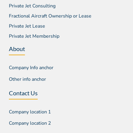
Private Jet Consulting
Fractional Aircraft Ownership or Lease
Private Jet Lease
Private Jet Membership
About
Company Info anchor
Other info anchor
Contact Us
Company location 1
Company location 2