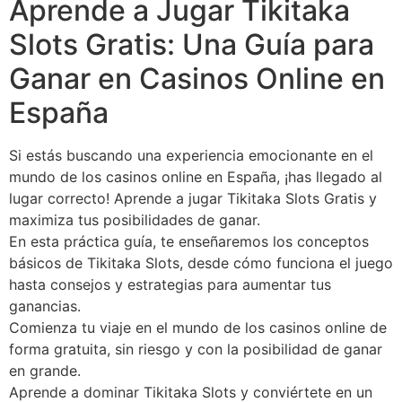
Aprende a Jugar Tikitaka
Slots Gratis: Una Guía para
Ganar en Casinos Online en
España
Si estás buscando una experiencia emocionante en el
mundo de los casinos online en España, ¡has llegado al
lugar correcto! Aprende a jugar Tikitaka Slots Gratis y
maximiza tus posibilidades de ganar.
En esta práctica guía, te enseñaremos los conceptos
básicos de Tikitaka Slots, desde cómo funciona el juego
hasta consejos y estrategias para aumentar tus
ganancias.
Comienza tu viaje en el mundo de los casinos online de
forma gratuita, sin riesgo y con la posibilidad de ganar
en grande.
Aprende a dominar Tikitaka Slots y conviértete en un