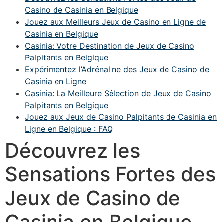
Casino de Casinia en Belgique
Jouez aux Meilleurs Jeux de Casino en Ligne de
Casinia en Belgique
Casinia: Votre Destination de Jeux de Casino
Palpitants en Belgique
Expérimentez l’Adrénaline des Jeux de Casino de
Casinia en Ligne
Casinia: La Meilleure Sélection de Jeux de Casino
Palpitants en Belgique
Jouez aux Jeux de Casino Palpitants de Casinia en
Ligne en Belgique : FAQ
Découvrez les
Sensations Fortes des
Jeux de Casino de
Casinia en Belgique