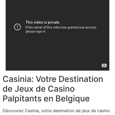
Casinia: Votre Destination
de Jeux de Casino
Palpitants en Belgique
Découvrez Casinia, votre destination de jeux de casino