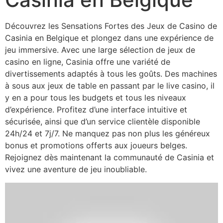
Découvrez les Sensations Fortes des Jeux de Casino de
Casinia en Belgique et plongez dans une expérience de
jeu immersive. Avec une large sélection de jeux de
casino en ligne, Casinia offre une variété de
divertissements adaptés à tous les goûts. Des machines
à sous aux jeux de table en passant par le live casino, il
y en a pour tous les budgets et tous les niveaux
d’expérience. Profitez d’une interface intuitive et
sécurisée, ainsi que d’un service clientèle disponible
24h/24 et 7j/7. Ne manquez pas non plus les généreux
bonus et promotions offerts aux joueurs belges.
Rejoignez dès maintenant la communauté de Casinia et
vivez une aventure de jeu inoubliable.