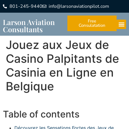
801-245-9440
info@larsonaviationpilot.com
Larson Aviation
Free
Consulatation
Consultants
Jouez aux Jeux de
Casino Palpitants de
Casinia en Ligne en
Belgique
Table of contents
Découvrez les Sensations Fortes des Jeux de