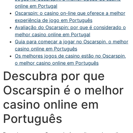
online em Portugal
Oscarspin: o casino on-line que oferece a melhor
experiência de jogo em Português
Avaliação do Oscarspin: por que é considerado o
melhor casino online em Portugal
Guia para começar a jogar no Oscarspin, o melhor
casino online em Português
Os melhores jogos de casino estão no Oscarspin,
o melhor casino online em Português
Descubra por que
Oscarspin é o melhor
casino online em
Português