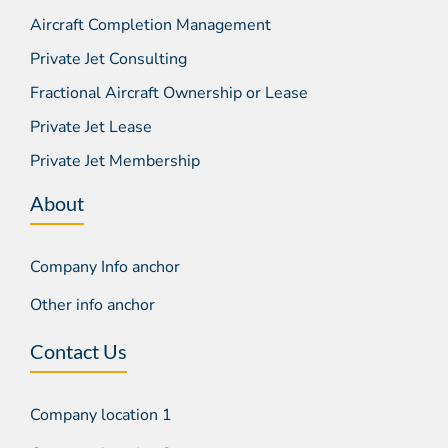
Aircraft Completion Management
Private Jet Consulting
Fractional Aircraft Ownership or Lease
Private Jet Lease
Private Jet Membership
About
Company Info anchor
Other info anchor
Contact Us
Company location 1