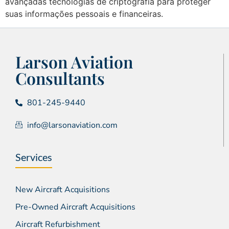
avançadas tecnologias de criptografia para proteger
suas informações pessoais e financeiras.
Larson Aviation
Consultants
801-245-9440
info@larsonaviation.com
Services
New Aircraft Acquisitions
Pre-Owned Aircraft Acquisitions
Aircraft Refurbishment