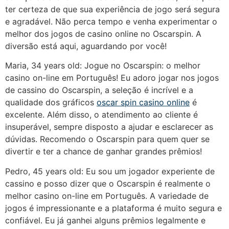
ter certeza de que sua experiência de jogo será segura
e agradável. Não perca tempo e venha experimentar o
melhor dos jogos de casino online no Oscarspin. A
diversão está aqui, aguardando por você!
Maria, 34 years old: Jogue no Oscarspin: o melhor
casino on-line em Português! Eu adoro jogar nos jogos
de cassino do Oscarspin, a seleção é incrível e a
qualidade dos gráficos
oscar spin casino online
é
excelente. Além disso, o atendimento ao cliente é
insuperável, sempre disposto a ajudar e esclarecer as
dúvidas. Recomendo o Oscarspin para quem quer se
divertir e ter a chance de ganhar grandes prêmios!
Pedro, 45 years old: Eu sou um jogador experiente de
cassino e posso dizer que o Oscarspin é realmente o
melhor casino on-line em Português. A variedade de
jogos é impressionante e a plataforma é muito segura e
confiável. Eu já ganhei alguns prêmios legalmente e