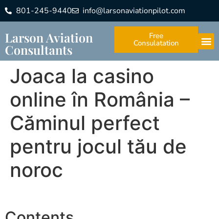
801-245-9440
info@larsonaviationpilot.com
Larson Aviation
Free
Consulatation
Consultants
Joaca la casino
online în România –
Căminul perfect
pentru jocul tău de
noroc
Contents