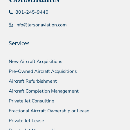
801-245-9440
info@larsonaviation.com
Services
New Aircraft Acquisitions
Pre-Owned Aircraft Acquisitions
Aircraft Refurbishment
Aircraft Completion Management
Private Jet Consulting
Fractional Aircraft Ownership or Lease
Private Jet Lease