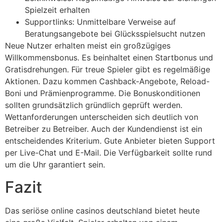
Spielzeit erhalten
Supportlinks: Unmittelbare Verweise auf
Beratungsangebote bei Glücksspielsucht nutzen
Neue Nutzer erhalten meist ein großzügiges
Willkommensbonus. Es beinhaltet einen Startbonus und
Gratisdrehungen. Für treue Spieler gibt es regelmäßige
Aktionen. Dazu kommen Cashback-Angebote, Reload-
Boni und Prämienprogramme. Die Bonuskonditionen
sollten grundsätzlich gründlich geprüft werden.
Wettanforderungen unterscheiden sich deutlich von
Betreiber zu Betreiber. Auch der Kundendienst ist ein
entscheidendes Kriterium. Gute Anbieter bieten Support
per Live-Chat und E-Mail. Die Verfügbarkeit sollte rund
um die Uhr garantiert sein.
Fazit
Das seriöse online casinos deutschland bietet heute