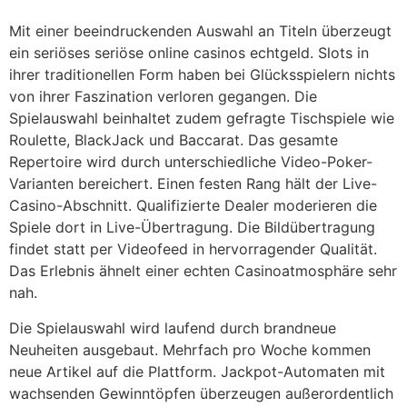
Mit einer beeindruckenden Auswahl an Titeln überzeugt
ein seriöses seriöse online casinos echtgeld. Slots in
ihrer traditionellen Form haben bei Glücksspielern nichts
von ihrer Faszination verloren gegangen. Die
Spielauswahl beinhaltet zudem gefragte Tischspiele wie
Roulette, BlackJack und Baccarat. Das gesamte
Repertoire wird durch unterschiedliche Video-Poker-
Varianten bereichert. Einen festen Rang hält der Live-
Casino-Abschnitt. Qualifizierte Dealer moderieren die
Spiele dort in Live-Übertragung. Die Bildübertragung
findet statt per Videofeed in hervorragender Qualität.
Das Erlebnis ähnelt einer echten Casinoatmosphäre sehr
nah.
Die Spielauswahl wird laufend durch brandneue
Neuheiten ausgebaut. Mehrfach pro Woche kommen
neue Artikel auf die Plattform. Jackpot-Automaten mit
wachsenden Gewinntöpfen überzeugen außerordentlich