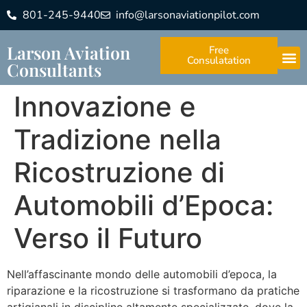
801-245-9440
info@larsonaviationpilot.com
Larson Aviation
Free
Consulatation
Consultants
Innovazione e
Tradizione nella
Ricostruzione di
Automobili d’Epoca:
Verso il Futuro
Nell’affascinante mondo delle automobili d’epoca, la
riparazione e la ricostruzione si trasformano da pratiche