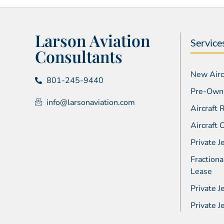
Larson Aviation
Service
Consultants
New Aircr
801-245-9440
Pre-Owne
info@larsonaviation.com
Aircraft
Aircraft
Private J
Fractiona
Lease
Private J
Private 