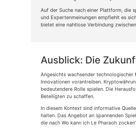
Auf der Suche nach einer Plattform, die 
und Expertenmeinungen empfiehlt es sic
bietet eine nahtlose Verbindung zwischen
Ausblick: Die Zukunf
Angesichts wachsender technologischer M
Innovationen vorantreiben. Kryptowährung
bedeutendere Rolle spielen. Die Herausfo
Beteiligten zu schaffen.
In diesem Kontext sind informative Quell
halten. Das Angebot an spannenden Spiel
die nach Wo kann ich Le Pharaoh zocken