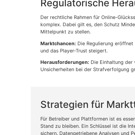
Regulatorische Her
Der rechtliche Rahmen für Online-Glückss
komplex. Dabei gilt es, den Schutz Mind
Mittelpunkt zu stellen.
Marktchancen:
Die Regulierung eröffnet
und das Player-Trust steigert.
Herausforderungen:
Die Einhaltung der 
Unsicherheiten bei der Strafverfolgung g
Strategien für Markt
Für Betreiber und Plattformen ist es esse
Stand zu bleiben. Ein Schlüssel ist die I
sichern. Datengetriebene Analysen und Pe