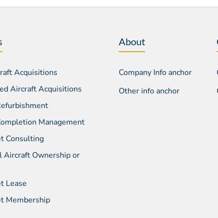
s
About
aft Acquisitions
Company Info anchor
d Aircraft Acquisitions
Other info anchor
 Refurbishment
 Completion Management
et Consulting
l Aircraft Ownership or
et Lease
Jet Membership