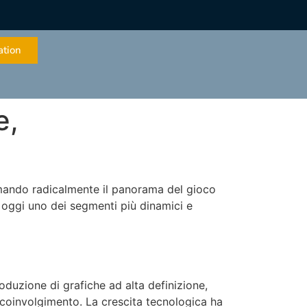
ation
e,
formando radicalmente il panorama del gioco
oggi uno dei segmenti più dinamici e
oduzione di grafiche ad alta definizione,
i coinvolgimento. La crescita tecnologica ha