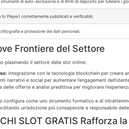
trumenti di auto-esclusione e di limiti di deposito per tutelare i gio
 to Player) correttamente pubblicati e verificabili.
crittografia e protezione dei dati personali.
ve Frontiere del Settore
 plasmando il settore delle slot online:
so:
integrazione con le tecnologie blockchain per creare amb
nti narrativi e social per aumentare l’engagement dell’utente
delle offerte e analisi predittiva per migliorare l’esperienz
tis si configura come uno strumento formativo e di intratten
acilitando un’adozione più consapevole e responsabile delle
OCHI SLOT GRATIS Rafforza la 