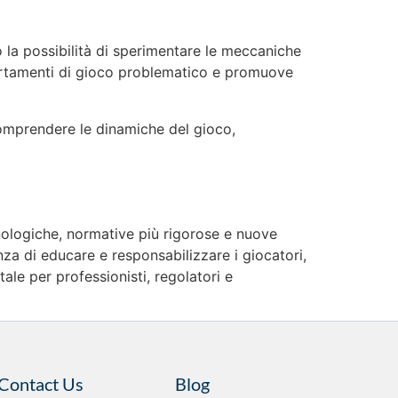
o la possibilità di sperimentare le meccaniche
portamenti di gioco problematico e promuove
comprendere le dinamiche del gioco,
cnologiche, normative più rigorose e nuove
za di educare e responsabilizzare i giocatori,
le per professionisti, regolatori e
Contact Us
Blog