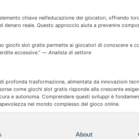
elemento chiave nell’educazione dei giocatori, offrendo lor
 del denaro reale. Questo approccio aiuta a prevenire com
no giochi slot gratis permette ai giocatori di conoscere e 
perdite eccessive.” —
Analista di settore
ase di profonda trasformazione, alimentata da innovazioni te
orse come giochi slot gratis risponde alla crescente esigen
sicura e autonoma. Comprendere questi sviluppi è fondamenta
apevolezza nel mondo complesso del gioco online.
s
About