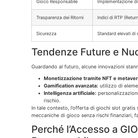
Gioco Responsabile
Implementazione di s
Trasparenza dei Ritorni
Indici di RTP (Return
Sicurezza
Standard elevati di 
Tendenze Future e Nuo
Guardando al futuro, alcune innovazioni stanno
Monetizzazione tramite NFT e metaver
Gamification avanzata:
utilizzo di eleme
Intelligenza artificiale:
personalizzazione 
rischio.
In tale contesto, l’offerta di giochi slot gra
meccaniche di gioco senza rischi finanziari, f
Perché l’Accesso a GI