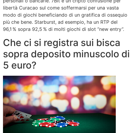
personali o bancarie. 7Bit è un cripto confusione per
libertà Curacao sul come soffermarsi per una vasta
modo di giochi beneficiando di un gratifica di ossequio
più che bene. Starburst, ad esempio, ha un RTP del
96,1 % sopra 92,5 % di molti giochi di slot “new entry”.
Che ci si registra sui bisca
sopra deposito minuscolo di
5 euro?