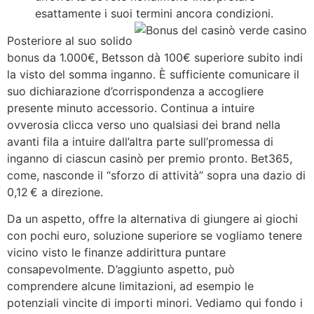
esattamente i suoi termini ancora condizioni.
Posteriore al suo solido
bonus da 1.000€, Betsson dà 100€ superiore subito indi
la visto del somma inganno. È sufficiente comunicare il
suo dichiarazione d’corrispondenza a accogliere
presente minuto accessorio. Continua a intuire
ovverosia clicca verso uno qualsiasi dei brand nella
avanti fila a intuire dall’altra parte sull’promessa di
inganno di ciascun casinò per premio pronto. Bet365,
come, nasconde il “sforzo di attività” sopra una dazio di
0,12 € a direzione.
Da un aspetto, offre la alternativa di giungere ai giochi
con pochi euro, soluzione superiore se vogliamo tenere
vicino visto le finanze addirittura puntare
consapevolmente. D’aggiunto aspetto, può
comprendere alcune limitazioni, ad esempio le
potenziali vincite di importi minori. Vediamo qui fondo i