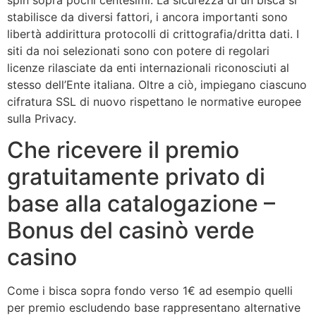
spin sopra pochi centesimi. La sicurezza di un bisca si
stabilisce da diversi fattori, i ancora importanti sono
libertà addirittura protocolli di crittografia/dritta dati.
I
siti da noi selezionati sono con potere di regolari
licenze rilasciate da enti internazionali riconosciuti al
stesso dell’Ente italiana. Oltre a ciò, impiegano ciascuno
cifratura SSL di nuovo rispettano le normative europee
sulla Privacy.
Che ricevere il premio
gratuitamente privato di
base alla catalogazione –
Bonus del casinò verde
casino
Come i bisca sopra fondo verso 1€ ad esempio quelli
per premio escludendo base rappresentano alternative