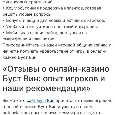
финансовых транзакций.
• Круглосуточная поддержка клиентов, готовая
решить любые вопросы.
• Бонусы и акции для новых и активных игроков.
• Удобный и интуитивно понятный интерфейс.
• Мобильная версия сайта, доступная на
смартфонах и планшетах.
Присоединяйтесь к нашей игровой общине сейчас и
начните получать удовольствие от игры в онлайн-
казино Буст Вин!
«Отзывы о онлайн-казино
Буст Вин: опыт игроков и
наши рекомендации»
Вы можете
сайт БустВин
прочитать отзывы игроков
о онлайн-казино Буст Вин и узнать о своем
potencial’nom опыте в нем. Несмотря на то, что