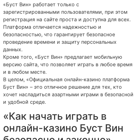
«Буст Вин» работает только с
зарегистрированными пользователями, при этом
регистрация на сайте проста и доступна для всех.
Платформа отличается надежностью и
безопасностью, что гарантирует безопасное
проведение времени и защиту персональных
данных.
Кроме того, «Буст Вин» предлагает мобильную
версию сайта, что позволяет играть в любое время
и в любом месте.
В целом, «Официальная онлайн-казино платформа
Буст Вин» – это отличное решение для тех, кто
хочет насладиться азартными играми в безопасной
и удобной среде.
«Как начать играть в
онлайн-казино Буст Вин
безопасно и законно»