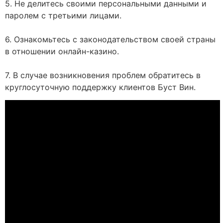
5. Не делитесь своими персональными данными и
паролем с третьими лицами.
6. Ознакомьтесь с законодательством своей страны
в отношении онлайн-казино.
7. В случае возникновения проблем обратитесь в
круглосуточную поддержку клиентов Буст Вин.