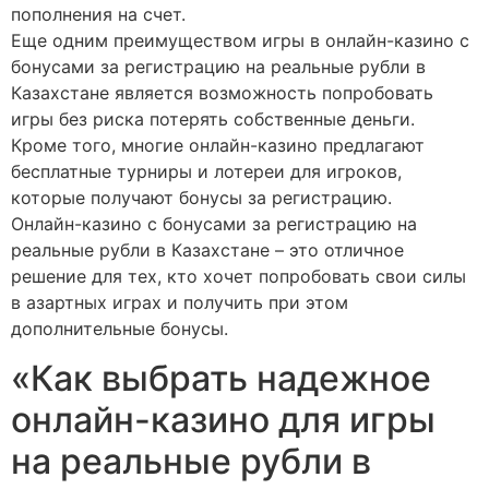
пополнения на счет.
Еще одним преимуществом игры в онлайн-казино с
бонусами за регистрацию на реальные рубли в
Казахстане является возможность попробовать
игры без риска потерять собственные деньги.
Кроме того, многие онлайн-казино предлагают
бесплатные турниры и лотереи для игроков,
которые получают бонусы за регистрацию.
Онлайн-казино с бонусами за регистрацию на
реальные рубли в Казахстане – это отличное
решение для тех, кто хочет попробовать свои силы
в азартных играх и получить при этом
дополнительные бонусы.
«Как выбрать надежное
онлайн-казино для игры
на реальные рубли в