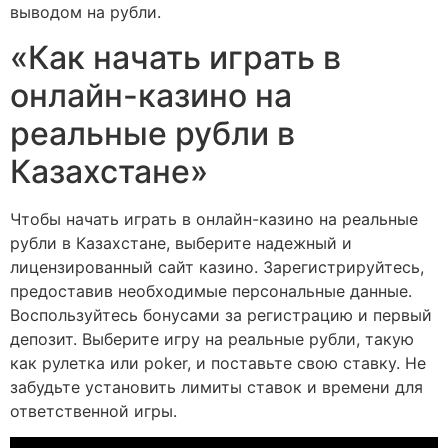
выводом на рубли.
«Как начать играть в
онлайн-казино на
реальные рубли в
Казахстане»
Чтобы начать играть в онлайн-казино на реальные
рубли в Казахстане, выберите надежный и
лицензированный сайт казино. Зарегистрируйтесь,
предоставив необходимые персональные данные.
Воспользуйтесь бонусами за регистрацию и первый
депозит. Выберите игру на реальные рубли, такую
как рулетка или poker, и поставьте свою ставку. Не
забудьте установить лимиты ставок и времени для
ответственной игры.