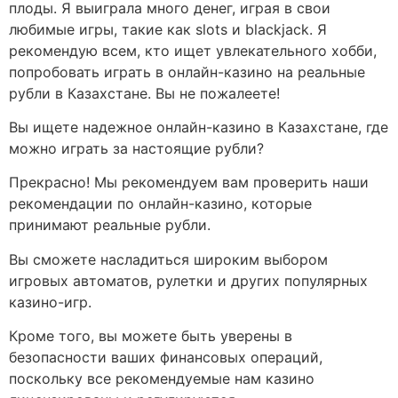
плоды. Я выиграла много денег, играя в свои
любимые игры, такие как slots и blackjack. Я
рекомендую всем, кто ищет увлекательного хобби,
попробовать играть в онлайн-казино на реальные
рубли в Казахстане. Вы не пожалеете!
Вы ищете надежное онлайн-казино в Казахстане, где
можно играть за настоящие рубли?
Прекрасно! Мы рекомендуем вам проверить наши
рекомендации по онлайн-казино, которые
принимают реальные рубли.
Вы сможете насладиться широким выбором
игровых автоматов, рулетки и других популярных
казино-игр.
Кроме того, вы можете быть уверены в
безопасности ваших финансовых операций,
поскольку все рекомендуемые нам казино