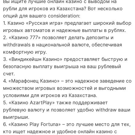
Вы ищите лучшие онлайн казино с выводом на
рубли для игроков из Казахстана? Вот несколько
опций для вашего consideration:
1. Казино «Русская игра» предлагает широкий выбор
игровых автоматов и надежные выплаты в рублях.
2. «Казино 777» позволяет делать депозиты и
withdrawals в национальной валюте, обеспечивая
комфортную игру.
3. «Виндикейшн Казино» предоставляет быструю и
безопасную выплату выигрыша на ваш рублевый
счет.
4. «Марафонец Казино» – это надежное заведение со
множеством игровых возможностей и выгодными
условиями для игроков из Казахстана.
5. «Казино AzartPlay» также поддерживает
рублевую валюту и позволяет удобно withdraw ваши
выигрыши.
6. «Казино Play Fortuna» – это лучшее место для тех,
кто ищет надежное и удобное онлайн казино с