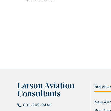
Larson Aviation
Service
Consultants
New Aircr
801-245-9440
Pre-Owne