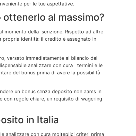
nveniente per le tue aspettative.
 ottenerlo al massimo?
l momento della iscrizione. Rispetto ad altre
propria identità: il credito è assegnato in
ro, versato immediatamente al bilancio del
dispensabile analizzare con cura i termini e le
ontare del bonus prima di avere la possibilità
e rendere un bonus senza deposito non aams in
e con regole chiare, un requisito di wagering
ito in Italia
e analizzare con cura molteplici criteri prima