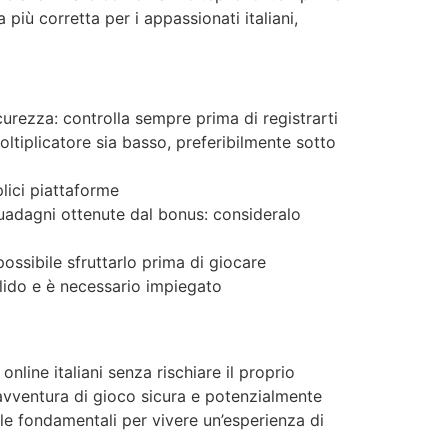
 più corretta per i appassionati italiani,
urezza: controlla sempre prima di registrarti
oltiplicatore sia basso, preferibilmente sotto
lici piattaforme
guadagni ottenute dal bonus: consideralo
possibile sfruttarlo prima di giocare
valido e è necessario impiegato
line italiani senza rischiare il proprio
’avventura di gioco sicura e potenzialmente
le fondamentali per vivere un’esperienza di