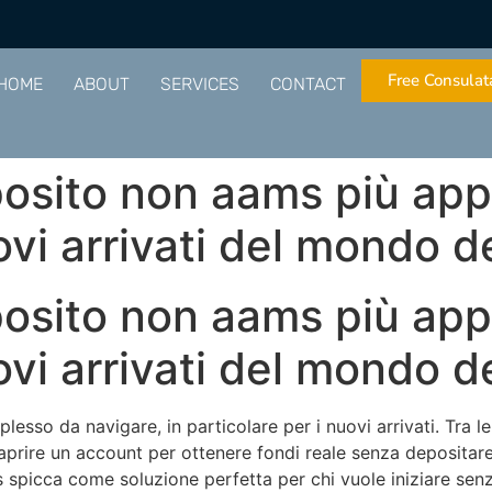
Free Consulat
HOME
ABOUT
SERVICES
CONTACT
osito non aams più app
vi arrivati del mondo de
osito non aams più app
vi arrivati del mondo de
sso da navigare, in particolare per i nuovi arrivati. Tra le 
aprire un account per ottenere fondi reale senza depositare
s spicca come soluzione perfetta per chi vuole iniziare sen