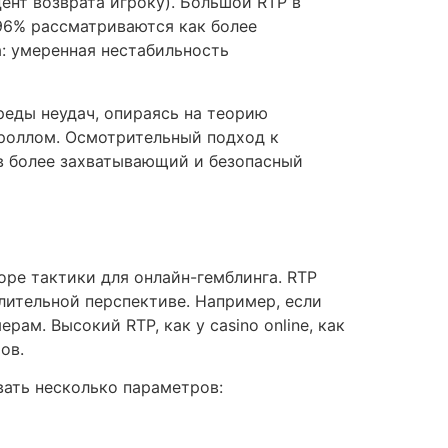
ент возврата игроку). Большой RTP в
 96% рассматриваются как более
: умеренная нестабильность
реды неудач, опираясь на теорию
кроллом. Осмотрительный подход к
в более захватывающий и безопасный
оре тактики для онлайн-гемблинга. RTP
лительной перспективе. Например, если
рам. Высокий RTP, как у casino online, как
ов.
ать несколько параметров: