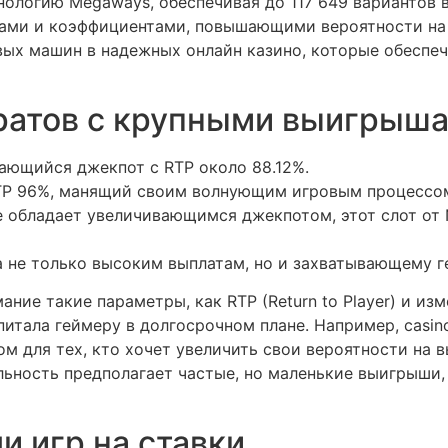
ологию Megaways, обеспечивая до 117 649 вариантов 
ами и коэффициентами, повышающими вероятности на 
овых машин в надежных онлайн казино, которые обеспе
аратов с крупными выигрыш
ающийся джекпот с RTP около 88.12%.
RTP 96%, манящий своим волнующим игровым процессо
не обладает увеличивающимся джекпотом, этот слот от 
а не только высоким выплатам, но и захватывающему 
ание такие параметры, как RTP (Return to Player) и и
тала геймеру в долгосрочном плане. Например, casino
 для тех, кто хочет увеличить свои вероятности на 
ильность предполагает частые, но маленькие выигрыши,
и игр на ставки