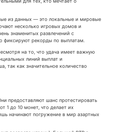
тельными для тех, кто мечтает о
ые из данных — это локальные и мировые
ючают несколько игровых домов и
чень знаменитых развлечений с
о фиксируют рекорды по выплатам.
есмотря на то, что удача имеет важную
нциальных линий выплат и
а, так как значительное количество
Они предоставляют шанс протестировать
т 1 до 10 монет, что делает их
ишь начинают погружение в мир азартных