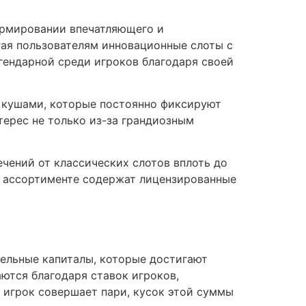
ормировании впечатляющего и
агая пользователям инновационные слоты с
гендарной среди игроков благодаря своей
 кушами, которые постоянно фиксируют
терес не только из-за грандиозным
чений от классических слотов вплоть до
х ассортименте содержат лицензированные
ельные капиталы, которые достигают
ются благодаря ставок игроков,
и игрок совершает пари, кусок этой суммы