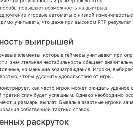
ияет на регулярность и размер джекпотов.
способы повышают возможность на выигрыш.
дпочтение игровые автоматы с низкой изменчивостью 
имо учитывать, что даже при высоком RTP результат иг
рность выигрышей
ючевые элементы, которые геймеры учитывают при опр
ти: значительная нестабильность обещает значительны
тоянные, но меньшие вознаграждения. Игроки, выбира
остью, чтобы удлинить удовольствие от игры.
емонстрирует, как часто игрок может ожидать удачное 
 третий спин будет успешным. Однако необходимо осоз
меют и размеры выплат. Бывалые азартные игроки зач
рования собственной тактики ставок.
енных раскруток