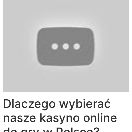
Dlaczego wybierać
nasze kasyno online
do gry w Polsce?