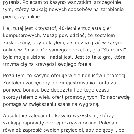
pytania. Polecam to kasyno wszystkim, szczególnie
tym, którzy szukają nowych sposobów na zarabianie
pieniędzy online.
Hej, tutaj jest Krzysztof, 40-letni entuzjasta gier
komputerowych. Muszę powiedzieć, że zostałem
zaskoczony, gdy odkryłem, że można grać w kasyno
online w Polsce. Od samego początku, gra “Starburst”
była moją ulubioną i nadal jest. Jest to taka gra, która
trzyma cię na krawędzi swojego fotela.
Poza tym, to kasyno oferuje wiele bonusów i promocji.
Zostałem zachęcony do zarejestrowania konta za
pomocą bonusu bez depozytu i od tego czasu
skorzystałem z wielu ofert promocyjnych. To naprawdę
pomaga w zwiększeniu szans na wygraną.
Absolutnie zalecam to kasyno wszystkim, którzy
szukają naprawdę dobrej rozrywki online. Polecam
również zaprosić swoich przyjaciół, aby dołączyli, bo