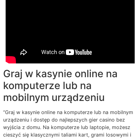
Graj w kasynie online na
komputerze lub na
mobilnym urządzeniu
“Graj w kasynie online na komputerze lub na mobilnym
urządzeniu i dostęp do najlepszych gier casino bez
wyjścia z domu. Na komputerze lub laptopie, możesz
cieszyć się klasycznymi taliami kart, grami losowymi i