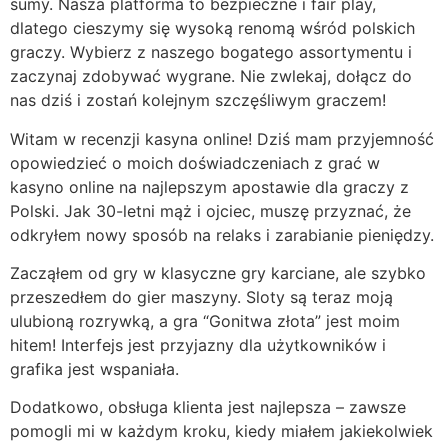
sumy. Nasza platforma to bezpieczne i fair play,
dlatego cieszymy się wysoką renomą wśród polskich
graczy. Wybierz z naszego bogatego assortymentu i
zaczynaj zdobywać wygrane. Nie zwlekaj, dołącz do
nas dziś i zostań kolejnym szczęśliwym graczem!
Witam w recenzji kasyna online! Dziś mam przyjemność
opowiedzieć o moich doświadczeniach z grać w
kasyno online na najlepszym apostawie dla graczy z
Polski. Jak 30-letni mąż i ojciec, muszę przyznać, że
odkryłem nowy sposób na relaks i zarabianie pieniędzy.
Zacząłem od gry w klasyczne gry karciane, ale szybko
przeszedłem do gier maszyny. Sloty są teraz moją
ulubioną rozrywką, a gra “Gonitwa złota” jest moim
hitem! Interfejs jest przyjazny dla użytkowników i
grafika jest wspaniała.
Dodatkowo, obsługa klienta jest najlepsza – zawsze
pomogli mi w każdym kroku, kiedy miałem jakiekolwiek