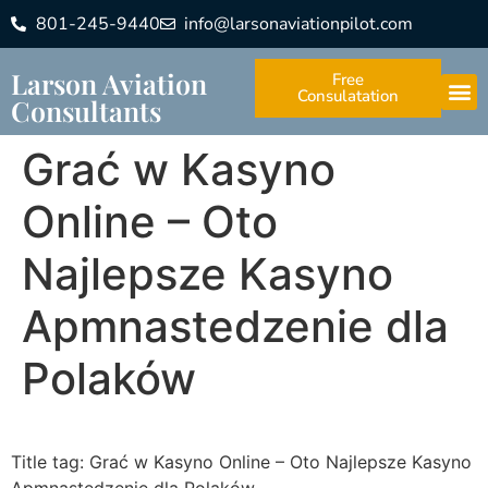
801-245-9440
info@larsonaviationpilot.com
Larson Aviation
Free
Consulatation
Consultants
Grać w Kasyno
Online – Oto
Najlepsze Kasyno
Apmnastedzenie dla
Polaków
Title tag: Grać w Kasyno Online – Oto Najlepsze Kasyno