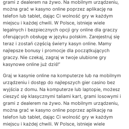
grami z dealerem na żywo. Na mobilnym urządzeniu,
można grać w kasyno online poprzez aplikację na
telefon lub tablet, dając Ci wolność gry w każdym
miejscu i każdej chwili. W Polsce, istnieje wiele
legalnych i bezpiecznych opcji gry online dla graczy
oferujących obsługę w języku polskim. Zarejestruj się
teraz i zostań częścią świeту kasyn online. Mamy
najlepsze bonusy i promocje dla początkujących
graczy. Nie czekaj, zagraj w twoje ulubione gry
kasynowe online już dziś!”
Graj w kasynie online na komputerze lub na mobilnym
urządzeniu i dostęp do najlepszych gier casino bez
wyjścia z domu. Na komputerze lub laptopie, możesz
cieszyć się klasycznymi taliami kart, grami losowymi i
grami z dealerem na żywo. Na mobilnym urządzeniu,
można grać w kasyno online poprzez aplikację na
telefon lub tablet, dając Ci wolność gry w każdym
miejscu i każdej chwili. W Polsce, istnieje wiele