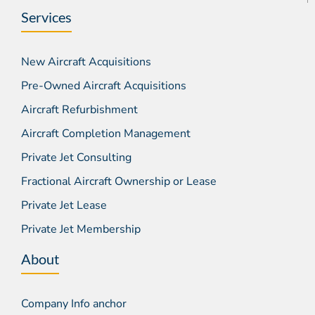
Services
New Aircraft Acquisitions
Pre-Owned Aircraft Acquisitions
Aircraft Refurbishment
Aircraft Completion Management
Private Jet Consulting
Fractional Aircraft Ownership or Lease
Private Jet Lease
Private Jet Membership
About
Company Info anchor