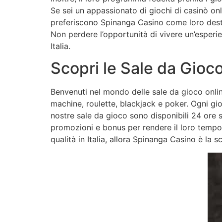
Se sei un appassionato di giochi di casinò onl
preferiscono Spinanga Casino come loro desti
Non perdere l’opportunità di vivere un’esperie
Italia.
Scopri le Sale da Gioco
Benvenuti nel mondo delle sale da gioco onlin
machine, roulette, blackjack e poker. Ogni gioc
nostre sale da gioco sono disponibili 24 ore s
promozioni e bonus per rendere il loro tempo t
qualità in Italia, allora Spinanga Casino è la s