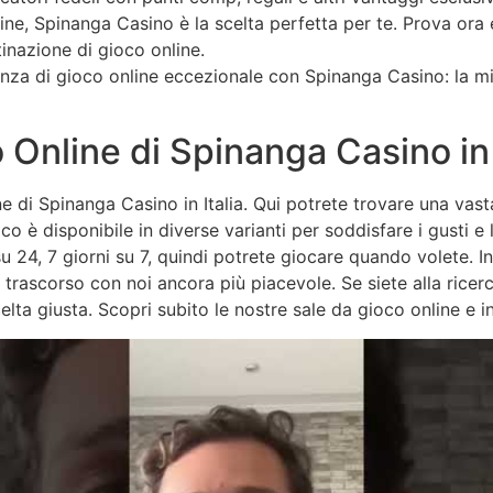
ine, Spinanga Casino è la scelta perfetta per te. Prova ora e
nazione di gioco online.
nza di gioco online eccezionale con Spinanga Casino: la mig
 Online di Spinanga Casino in 
e di Spinanga Casino in Italia. Qui potrete trovare una vast
o è disponibile in diverse varianti per soddisfare i gusti e 
u 24, 7 giorni su 7, quindi potrete giocare quando volete. In
rascorso con noi ancora più piacevole. Se siete alla ricerca
celta giusta. Scopri subito le nostre sale da gioco online e i