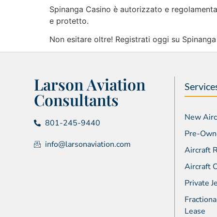
Spinanga Casino è autorizzato e regolamentat
e protetto.
Non esitare oltre! Registrati oggi su Spinanga C
Larson Aviation
Service
Consultants
New Aircr
801-245-9440
Pre-Owne
info@larsonaviation.com
Aircraft
Aircraft
Private J
Fractiona
Lease