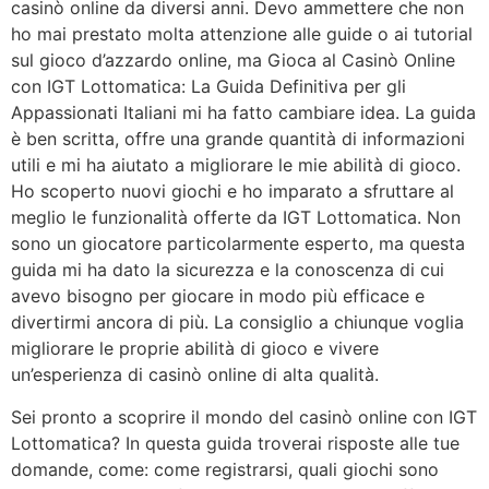
casinò online da diversi anni. Devo ammettere che non
ho mai prestato molta attenzione alle guide o ai tutorial
sul gioco d’azzardo online, ma Gioca al Casinò Online
con IGT Lottomatica: La Guida Definitiva per gli
Appassionati Italiani mi ha fatto cambiare idea. La guida
è ben scritta, offre una grande quantità di informazioni
utili e mi ha aiutato a migliorare le mie abilità di gioco.
Ho scoperto nuovi giochi e ho imparato a sfruttare al
meglio le funzionalità offerte da IGT Lottomatica. Non
sono un giocatore particolarmente esperto, ma questa
guida mi ha dato la sicurezza e la conoscenza di cui
avevo bisogno per giocare in modo più efficace e
divertirmi ancora di più. La consiglio a chiunque voglia
migliorare le proprie abilità di gioco e vivere
un’esperienza di casinò online di alta qualità.
Sei pronto a scoprire il mondo del casinò online con IGT
Lottomatica? In questa guida troverai risposte alle tue
domande, come: come registrarsi, quali giochi sono