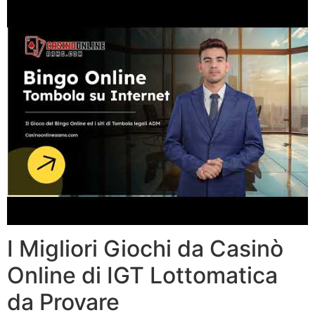
I Migliori Giochi da Casinò
Online di IGT Lottomatica
da Provare