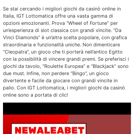
Se stai cercando i migliori giochi da casinò online in
Italia, IGT Lottomatica offre una vasta gamma di
opzioni emozionanti. Prova “Wheel of Fortune” per
un’esperienza di slot classica con grandi vincite. “Da
Vinci Diamonds” è un’altra scelta popolare, con grafica
straordinaria e funzionalità uniche. Non dimenticare
“Cleopatra”, un gioco che ti porterà nell’antico Egitto
con la possibilità di vincere grandi premi. Se preferisci i
giochi da tavolo, “Roulette Europea” e “Blackjack” sono
due must. Infine, non perdere “Bingo”, un gioco
divertente e facile da giocare con grandi vincite in
palio. Con IGT Lottomatica, i migliori giochi da casinò
online sono a portata di clic!