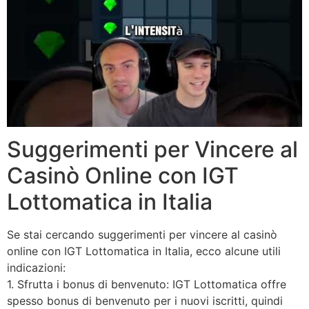
Suggerimenti per Vincere al
Casinò Online con IGT
Lottomatica in Italia
Se stai cercando suggerimenti per vincere al casinò
online con IGT Lottomatica in Italia, ecco alcune utili
indicazioni:
1. Sfrutta i bonus di benvenuto: IGT Lottomatica offre
spesso bonus di benvenuto per i nuovi iscritti, quindi