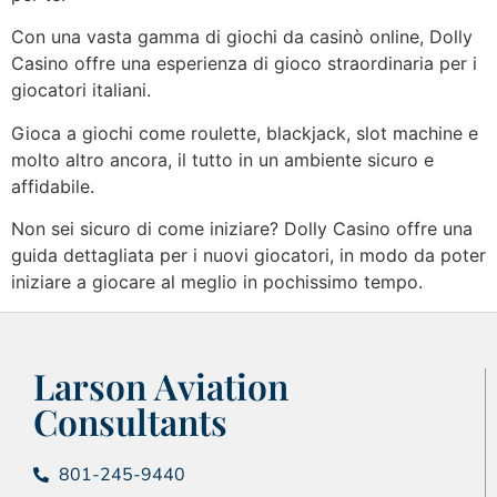
Con una vasta gamma di giochi da casinò online, Dolly
Casino offre una esperienza di gioco straordinaria per i
giocatori italiani.
Gioca a giochi come roulette, blackjack, slot machine e
molto altro ancora, il tutto in un ambiente sicuro e
affidabile.
Non sei sicuro di come iniziare? Dolly Casino offre una
guida dettagliata per i nuovi giocatori, in modo da poter
iniziare a giocare al meglio in pochissimo tempo.
Larson Aviation
Consultants
801-245-9440