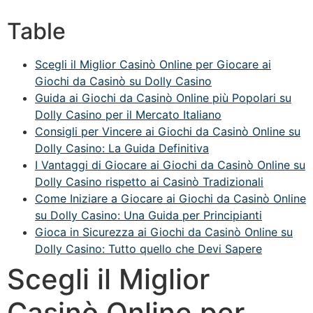
Table
Scegli il Miglior Casinò Online per Giocare ai
Giochi da Casinò su Dolly Casino
Guida ai Giochi da Casinò Online più Popolari su
Dolly Casino per il Mercato Italiano
Consigli per Vincere ai Giochi da Casinò Online su
Dolly Casino: La Guida Definitiva
I Vantaggi di Giocare ai Giochi da Casinò Online su
Dolly Casino rispetto ai Casinò Tradizionali
Come Iniziare a Giocare ai Giochi da Casinò Online
su Dolly Casino: Una Guida per Principianti
Gioca in Sicurezza ai Giochi da Casinò Online su
Dolly Casino: Tutto quello che Devi Sapere
Scegli il Miglior
Casinò Online per