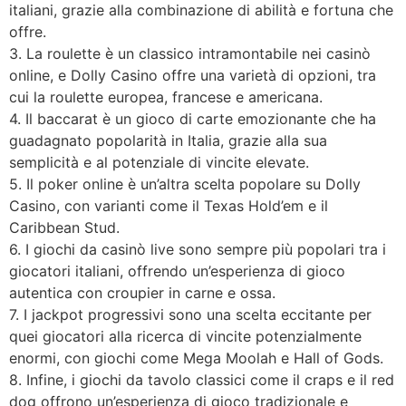
italiani, grazie alla combinazione di abilità e fortuna che
offre.
3. La roulette è un classico intramontabile nei casinò
online, e Dolly Casino offre una varietà di opzioni, tra
cui la roulette europea, francese e americana.
4. Il baccarat è un gioco di carte emozionante che ha
guadagnato popolarità in Italia, grazie alla sua
semplicità e al potenziale di vincite elevate.
5. Il poker online è un’altra scelta popolare su Dolly
Casino, con varianti come il Texas Hold’em e il
Caribbean Stud.
6. I giochi da casinò live sono sempre più popolari tra i
giocatori italiani, offrendo un’esperienza di gioco
autentica con croupier in carne e ossa.
7. I jackpot progressivi sono una scelta eccitante per
quei giocatori alla ricerca di vincite potenzialmente
enormi, con giochi come Mega Moolah e Hall of Gods.
8. Infine, i giochi da tavolo classici come il craps e il red
dog offrono un’esperienza di gioco tradizionale e