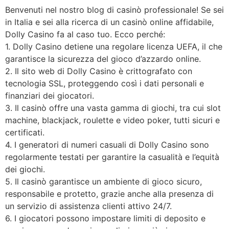
Benvenuti nel nostro blog di casinò professionale! Se sei
in Italia e sei alla ricerca di un casinò online affidabile,
Dolly Casino fa al caso tuo. Ecco perché:
1. Dolly Casino detiene una regolare licenza UEFA, il che
garantisce la sicurezza del gioco d’azzardo online.
2. Il sito web di Dolly Casino è crittografato con
tecnologia SSL, proteggendo così i dati personali e
finanziari dei giocatori.
3. Il casinò offre una vasta gamma di giochi, tra cui slot
machine, blackjack, roulette e video poker, tutti sicuri e
certificati.
4. I generatori di numeri casuali di Dolly Casino sono
regolarmente testati per garantire la casualità e l’equità
dei giochi.
5. Il casinò garantisce un ambiente di gioco sicuro,
responsabile e protetto, grazie anche alla presenza di
un servizio di assistenza clienti attivo 24/7.
6. I giocatori possono impostare limiti di deposito e