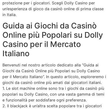
protezione per i giocatori. Scegli Dolly Casino per
un’esperienza di gioco da casinò online di prima classe
in Italia.
Guida ai Giochi da Casinò
Online più Popolari su Dolly
Casino per il Mercato
Italiano
Benvenuti nel nostro articolo dedicato alla “Guida ai
Giochi da Casinò Online più Popolari su Dolly Casino
per il Mercato Italiano”. In questo articolo, esploreremo i
giochi da casinò online più amati dai giocatori italiani.
1. Le slot machine online sono tra i giochi da casinò più
popolari su Dolly Casino, con una vasta gamma di temi
e funzionalità per soddisfare ogni preferenza.
2. Il blackjack è un’altra scelta popolare tra i giocatori