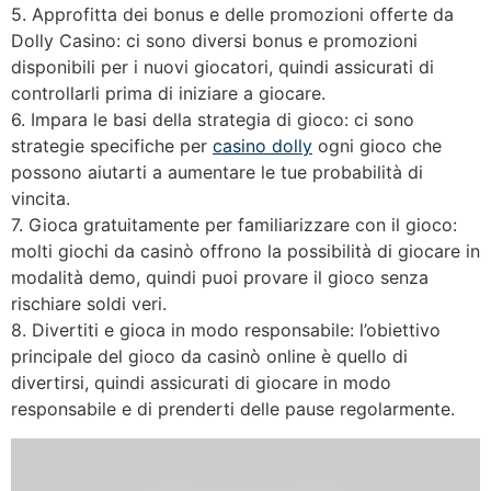
5. Approfitta dei bonus e delle promozioni offerte da
Dolly Casino: ci sono diversi bonus e promozioni
disponibili per i nuovi giocatori, quindi assicurati di
controllarli prima di iniziare a giocare.
6. Impara le basi della strategia di gioco: ci sono
strategie specifiche per
casino dolly
ogni gioco che
possono aiutarti a aumentare le tue probabilità di
vincita.
7. Gioca gratuitamente per familiarizzare con il gioco:
molti giochi da casinò offrono la possibilità di giocare in
modalità demo, quindi puoi provare il gioco senza
rischiare soldi veri.
8. Divertiti e gioca in modo responsabile: l’obiettivo
principale del gioco da casinò online è quello di
divertirsi, quindi assicurati di giocare in modo
responsabile e di prenderti delle pause regolarmente.