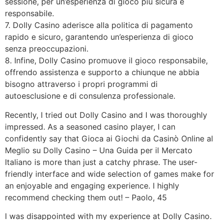
sessione, per un’esperienza di gioco più sicura e
responsabile.
7. Dolly Casino aderisce alla politica di pagamento
rapido e sicuro, garantendo un’esperienza di gioco
senza preoccupazioni.
8. Infine, Dolly Casino promuove il gioco responsabile,
offrendo assistenza e supporto a chiunque ne abbia
bisogno attraverso i propri programmi di
autoesclusione e di consulenza professionale.
Recently, I tried out Dolly Casino and I was thoroughly
impressed. As a seasoned casino player, I can
confidently say that Gioca ai Giochi da Casinò Online al
Meglio su Dolly Casino – Una Guida per il Mercato
Italiano is more than just a catchy phrase. The user-
friendly interface and wide selection of games make for
an enjoyable and engaging experience. I highly
recommend checking them out! – Paolo, 45
I was disappointed with my experience at Dolly Casino.