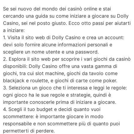
Se sei nuovo del mondo dei casinò online e stai
cercando una guida su come iniziare a giocare su Dolly
Casino, sei nel posto giusto. Ecco otto passi per aiutarti
a iniziare:
1. Visita il sito web di Dolly Casino e crea un account:
devi solo fornire alcune informazioni personali e
scegliere un nome utente e una password.
2. Esplora il sito web per scoprire i vari giochi da casinò
disponibili: Dolly Casino offre una vasta gamma di
giochi, tra cui slot machine, giochi da tavolo come
blackjack e roulette, e giochi di carte come poker.
3. Seleziona un gioco che ti interessa e leggi le regole:
ogni gioco ha le sue regole e strategie, quindi è
importante conoscerle prima di iniziare a giocare.
4. Scegli il tuo budget e decidi quanto vuoi
scommettere: è importante giocare in modo
responsabile e non scommettere più di quanto puoi
permetterti di perdere.