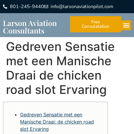
801-245-9440
info@larsonaviationpilot.com
Larson Aviation
Free
Consulatation
Consultants
Gedreven Sensatie
met een Manische
Draai de chicken
road slot Ervaring
Gedreven Sensatie met een
Manische Draai: de chicken road
slot Ervaring