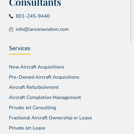
Consultants
801-245-9440
info@larsonaviation.com
Services
New Aircraft Acquisitions
Pre-Owned Aircraft Acquisitions
Aircraft Refurbishment
Aircraft Completion Management
Private Jet Consulting
Fractional Aircraft Ownership or Lease
Private Jet Lease