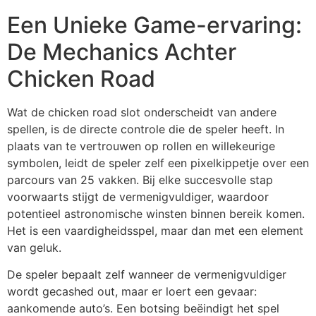
Een Unieke Game-ervaring:
De Mechanics Achter
Chicken Road
Wat de
chicken road slot
onderscheidt van andere
spellen, is de directe controle die de speler heeft. In
plaats van te vertrouwen op rollen en willekeurige
symbolen, leidt de speler zelf een pixelkippetje over een
parcours van 25 vakken. Bij elke succesvolle stap
voorwaarts stijgt de vermenigvuldiger, waardoor
potentieel astronomische winsten binnen bereik komen.
Het is een vaardigheidsspel, maar dan met een element
van geluk.
De speler bepaalt zelf wanneer de vermenigvuldiger
wordt gecashed out, maar er loert een gevaar:
aankomende auto’s. Een botsing beëindigt het spel