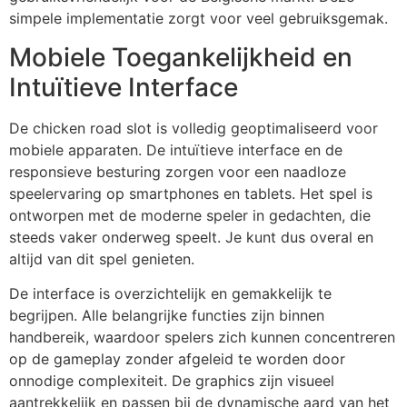
simpele implementatie zorgt voor veel gebruiksgemak.
Mobiele Toegankelijkheid en
Intuïtieve Interface
De
chicken road slot
is volledig geoptimaliseerd voor
mobiele apparaten. De intuïtieve interface en de
responsieve besturing zorgen voor een naadloze
speelervaring op smartphones en tablets. Het spel is
ontworpen met de moderne speler in gedachten, die
steeds vaker onderweg speelt. Je kunt dus overal en
altijd van dit spel genieten.
De interface is overzichtelijk en gemakkelijk te
begrijpen. Alle belangrijke functies zijn binnen
handbereik, waardoor spelers zich kunnen concentreren
op de gameplay zonder afgeleid te worden door
onnodige complexiteit. De graphics zijn visueel
aantrekkelijk en passen bij de dynamische aard van het