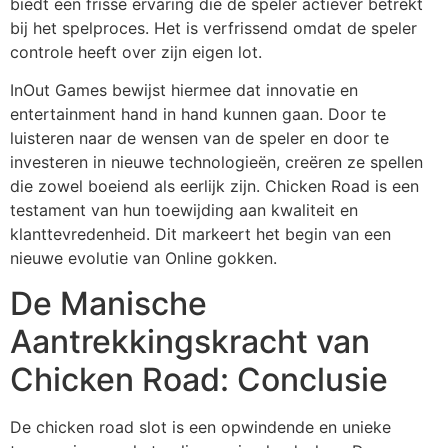
biedt een frisse ervaring die de speler actiever betrekt
bij het spelproces. Het is verfrissend omdat de speler
controle heeft over zijn eigen lot.
InOut Games bewijst hiermee dat innovatie en
entertainment hand in hand kunnen gaan. Door te
luisteren naar de wensen van de speler en door te
investeren in nieuwe technologieën, creëren ze spellen
die zowel boeiend als eerlijk zijn. Chicken Road is een
testament van hun toewijding aan kwaliteit en
klanttevredenheid. Dit markeert het begin van een
nieuwe evolutie van Online gokken.
De Manische
Aantrekkingskracht van
Chicken Road: Conclusie
De
chicken road slot
is een opwindende en unieke