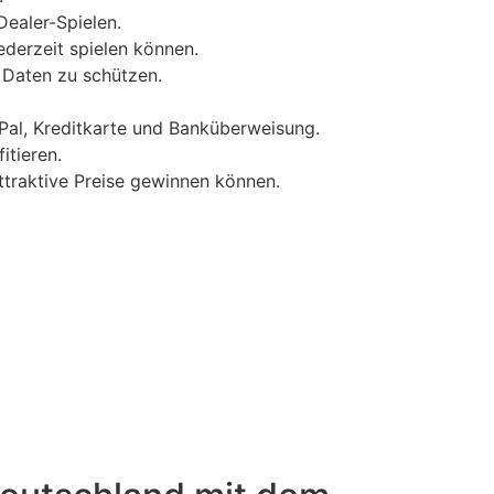
Dealer-Spielen.
ederzeit spielen können.
e Daten zu schützen.
al, Kreditkarte und Banküberweisung.
tieren.
ttraktive Preise gewinnen können.