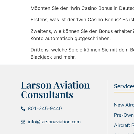
Möchten Sie den 1win Casino Bonus in Deutsch
Erstens, was ist der 1win Casino Bonus? Es is
Zweitens, wie können Sie den Bonus erhalten? 
Konto automatisch gutgeschrieben.
Drittens, welche Spiele können Sie mit dem Bo
Blackjack und mehr.
Larson Aviation
Service
Consultants
New Aircr
801-245-9440
Pre-Owne
info@larsonaviation.com
Aircraft