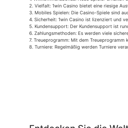
2. Vielfalt: 1win Casino bietet eine riesige Au
3. Mobiles Spielen: Die Casino-Spiele sind au
4. Sicherheit: 1win Casino ist lizenziert un
5. Kundensupport: Der Kundensupport ist rund 
6. Zahlungsmethoden: Es werden viele siche
7. Treueprogramm: Mit dem Treueprogramm k
8. Turniere: Regelmäßig werden Turniere vera