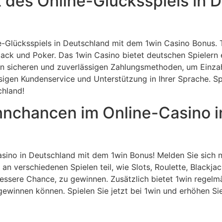
t des Online-Glücksspiels in 
-Glücksspiels in Deutschland mit dem 1win Casino Bonus. Ta
ckjack und Poker. Das 1win Casino bietet deutschen Spiele
von sicheren und zuverlässigen Zahlungsmethoden, um Einz
ssigen Kundenservice und Unterstützung in Ihrer Sprache. S
chland!
nnchancen im Online-Casino 
ino in Deutschland mit dem 1win Bonus! Melden Sie sich n
 verschiedenen Spielen teil, wie Slots, Roulette, Blackja
bessere Chance, zu gewinnen. Zusätzlich bietet 1win regel
 gewinnen können. Spielen Sie jetzt bei 1win und erhöhen S