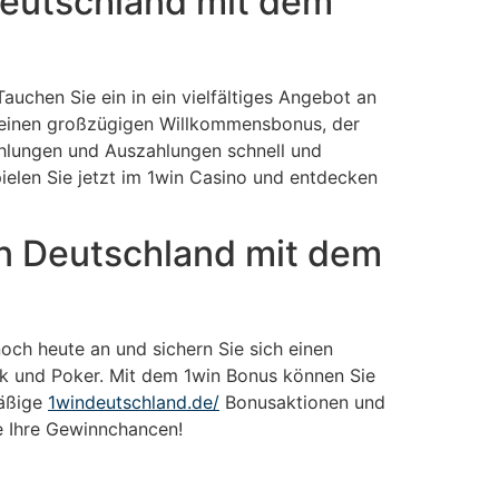
Deutschland mit dem
uchen Sie ein in ein vielfältiges Angebot an
rn einen großzügigen Willkommensbonus, der
ahlungen und Auszahlungen schnell und
pielen Sie jetzt im 1win Casino und entdecken
in Deutschland mit dem
och heute an und sichern Sie sich einen
ck und Poker. Mit dem 1win Bonus können Sie
mäßige
1windeutschland.de/
Bonusaktionen und
ie Ihre Gewinnchancen!