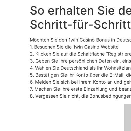
So erhalten Sie d
Schritt-für-Schrit
Möchten Sie den 1win Casino Bonus in Deutschl
1. Besuchen Sie die 1win Casino Website.
2. Klicken Sie auf die Schaltfläche “Registrie
3. Geben Sie Ihre persönlichen Daten ein, ein
4. Wählen Sie Deutschland als Ihr Wohnsitzlan
5. Bestätigen Sie Ihr Konto über die E-Mail,
6. Melden Sie sich bei Ihrem Konto an und ge
7. Machen Sie Ihre erste Einzahlung und bea
8. Vergessen Sie nicht, die Bonusbedingungen