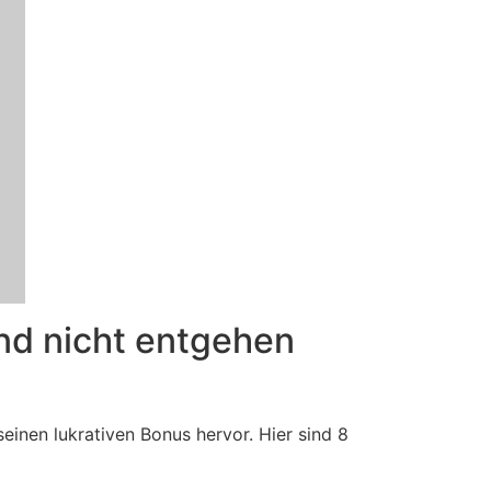
nd nicht entgehen
einen lukrativen Bonus hervor. Hier sind 8
.