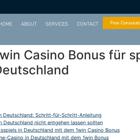
Free Consulat
HOME
ABOUT
SERVICES
CONTACT
1win Casino Bonus für 
Deutschland
 Deutschland: Schritt-für-Schritt-Anleitung
 Deutschland nicht entgehen lassen sollten
ksspiels in Deutschland mit dem 1win Casino Bonus
ine-Casino in Deutschland mit dem 1win Bonus