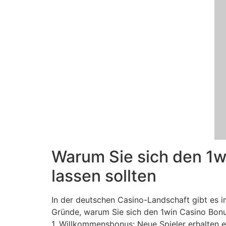
Warum Sie sich den 1w
lassen sollten
In der deutschen Casino-Landschaft gibt es i
Gründe, warum Sie sich den 1win Casino Bonus
1. Willkommensbonus: Neue Spieler erhalten e