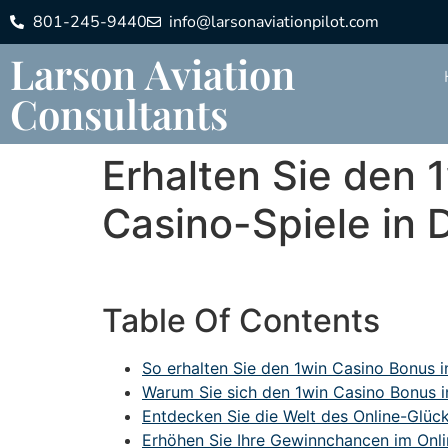
801-245-9440
info@larsonaviationpilot.com
Larson Aviation
Consultants
Erhalten Sie den 
Casino-Spiele in 
Table Of Contents
So erhalten Sie den 1win Casino Bonus in
Warum Sie sich den 1win Casino Bonus in
Entdecken Sie die Welt des Online-Glüc
Erhöhen Sie Ihre Gewinnchancen im Onl