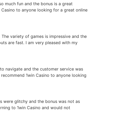
 so much fun and the bonus is a great
 Casino to anyone looking for a great online
. The variety of games is impressive and the
ts are fast. I am very pleased with my
 to navigate and the customer service was
ot recommend 1win Casino to anyone looking
es were glitchy and the bonus was not as
turning to 1win Casino and would not