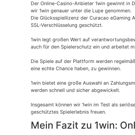
Der Online-Casino-Anbieter 1win gewinnt in De
wir 1win genauer unter die Lupe genommen.
Die Glücksspiellizenz der Curacao eGaming Aut
SSL-Verschlüsselung geschützt.
1win legt großen Wert auf verantwortungsbew
auch für den Spielerschutz ein und arbeitet
Die Spiele auf der Plattform werden regelmäß
eine echte Chance haben, zu gewinnen.
1win bietet eine große Auswahl an Zahlungsm
werden schnell und sicher abgewickelt.
Insgesamt können wir 1win im Test als seriöse
geschütztes Spielerlebnis freuen.
Mein Fazit zu 1win: On