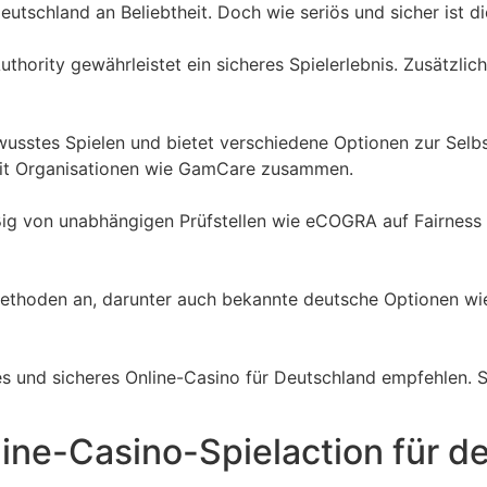
utschland an Beliebtheit. Doch wie seriös und sicher ist di
hority gewährleistet ein sicheres Spielerlebnis. Zusätzlic
usstes Spielen und bietet verschiedene Optionen zur Selbs
 mit Organisationen wie GamCare zusammen.
ig von unabhängigen Prüfstellen wie eCOGRA auf Fairness ge
ethoden an, darunter auch bekannte deutsche Optionen wie 
s und sicheres Online-Casino für Deutschland empfehlen. Sp
line-Casino-Spielaction für d