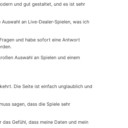
modern und gut gestaltet, und es ist sehr
 Auswahl an Live-Dealer-Spielen, was ich
 Fragen und habe sofort eine Antwort
erden.
 großen Auswahl an Spielen und einem
ehrt. Die Seite ist einfach unglaublich und
muss sagen, dass die Spiele sehr
er das Gefühl, dass meine Daten und mein