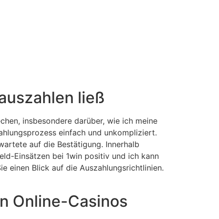
auszahlen ließ
echen, insbesondere darüber, wie ich meine
ahlungsprozess einfach und unkompliziert.
rtete auf die Bestätigung. Innerhalb
d-Einsätzen bei 1win positiv und ich kann
 einen Blick auf die Auszahlungsrichtlinien.
en Online-Casinos