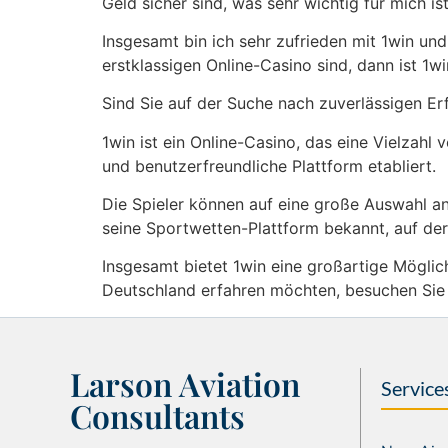
Geld sicher sind, was sehr wichtig für mich ist
Insgesamt bin ich sehr zufrieden mit 1win un
erstklassigen Online-Casino sind, dann ist 1win
Sind Sie auf der Suche nach zuverlässigen Erf
1win ist ein Online-Casino, das eine Vielzahl 
und benutzerfreundliche Plattform etabliert.
Die Spieler können auf eine große Auswahl an
seine Sportwetten-Plattform bekannt, auf der
Insgesamt bietet 1win eine großartige Möglic
Deutschland erfahren möchten, besuchen Sie 
Larson Aviation
Service
Consultants