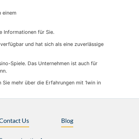
h einem
 Informationen für Sie.
 verfügbar und hat sich als eine zuverlässige
sino-Spiele. Das Unternehmen ist auch für
nn.
n Sie mehr über die Erfahrungen mit 1win in
Contact Us
Blog