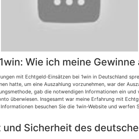
 1win: Wie ich meine Gewinne 
rungen mit Echtgeld-Einsätzen bei 1win in Deutschland spr
nen hatte, um eine Auszahlung vorzunehmen, war der Ausz
ungsmethode, gab die notwendigen Informationen ein und wa
to überwiesen. Insgesamt war meine Erfahrung mit Echtgel
Informationen besuchen Sie die 1win-Website und werfen Sie
ät und Sicherheit des deutsch