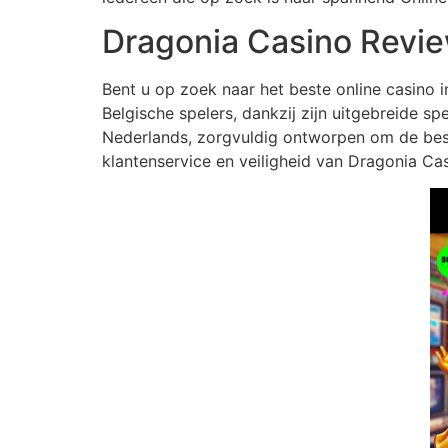
Dragonia Casino Review
Bent u op zoek naar het beste online casino 
Belgische spelers, dankzij zijn uitgebreide s
Nederlands, zorgvuldig ontworpen om de beste
klantenservice en veiligheid van Dragonia Ca