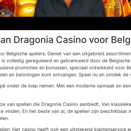
an Dragonia Casino voor Belg
r Belgische spelers. Geniet van een uitgebreid assortimen
 is volledig gereguleerd en gelicenceerd door de Belgische
exclusieve promoties en bonussen, speciaal ontwikkeld voor 
len en beloningen kunt ontvangen. Speel nu en ontdek de 
ië onder de loep nemen. Met een moderne opmaak en een g
euze van spellen die Dragonia Casino aanbiedt. Van klassieke
te vinden. En het beste van al, de spellen zijn beschikbaar i
len.
llen. Het casino heeft ook een uitstekend klantenservice e