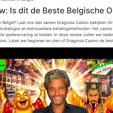
: Is dit de Beste Belgische O
in België? Laat ons dan samen Dragonia Casino bekijken. D
pelcatalogus en betrouwbare betalingsmethoden. Het casino 
 spelerervaring te bieden. In deze review zullen we nader 
sino. Laten we beginnen en zien of Dragonia Casino de beste