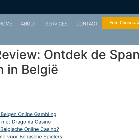
Free Consulat
HOME
ABOUT
SERVICES
CONTACT
Review: Ontdek de Spa
 in België
 Belgen Online Gambling
 met Dragonia Casino
 Belgische Online Casino?
o voor Belgische Spielers