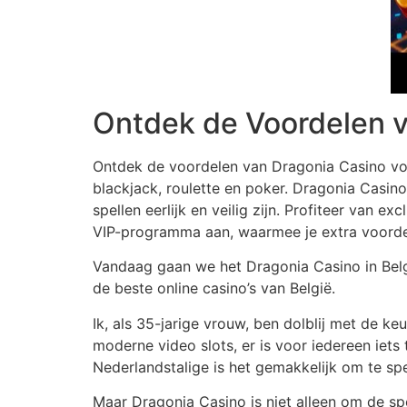
Ontdek de Voordelen v
Ontdek de voordelen van Dragonia Casino voo
blackjack, roulette en poker. Dragonia Casino
spellen eerlijk en veilig zijn. Profiteer van 
VIP-programma aan, waarmee je extra voorde
Vandaag gaan we het Dragonia Casino in Belg
de beste online casino’s van België.
Ik, als 35-jarige vrouw, ben dolblij met de k
moderne video slots, er is voor iedereen iets 
Nederlandstalige is het gemakkelijk om te spe
Maar Dragonia Casino is niet alleen om de spe