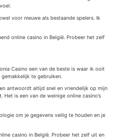
voel.
owel voor nieuwe als bestaande spelers. Ik
nd online casino in België. Probeer het zelf
gonia Casino een van de beste is waar ik ooit
s gemakkelijk te gebruiken.
en antwoordt altijd snel en vriendelijk op mijn
. Het is een van de weinige online casino’s
ologie om je gegevens veilig te houden en je
ine casino in België. Probeer het zelf uit en