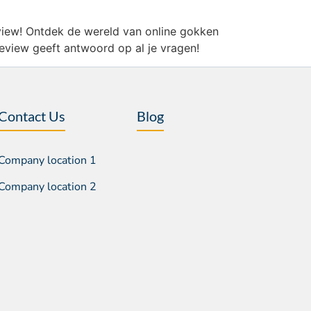
eview! Ontdek de wereld van online gokken
eview geeft antwoord op al je vragen!
Contact Us
Blog
Company location 1
Company location 2