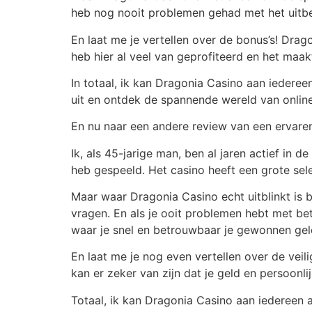
heb nog nooit problemen gehad met het uitbet
En laat me je vertellen over de bonus’s! Dra
heb hier al veel van geprofiteerd en het maak
In totaal, ik kan Dragonia Casino aan iederee
uit en ontdek de spannende wereld van onlin
En nu naar een andere review van een ervare
Ik, als 45-jarige man, ben al jaren actief in
heb gespeeld. Het casino heeft een grote sele
Maar waar Dragonia Casino echt uitblinkt is bi
vragen. En als je ooit problemen hebt met bet
waar je snel en betrouwbaar je gewonnen geld
En laat me je nog even vertellen over de vei
kan er zeker van zijn dat je geld en persoonlij
Totaal, ik kan Dragonia Casino aan iedereen a