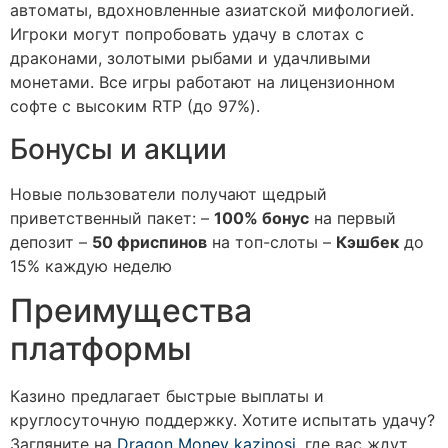
автоматы, вдохновленные азиатской мифологией.
Игроки могут попробовать удачу в слотах с
драконами, золотыми рыбами и удачливыми
монетами. Все игры работают на лицензионном
софте с высоким RTP (до 97%).
Бонусы и акции
Новые пользователи получают щедрый
приветственный пакет: –
100% бонус
на первый
депозит –
50 фриспинов
на топ-слоты –
Кэшбек
до
15% каждую неделю
Преимущества
платформы
Казино предлагает быстрые выплаты и
круглосуточную поддержку. Хотите испытать удачу?
Загляните на
Dragon Money kazinosi
, где вас ждут