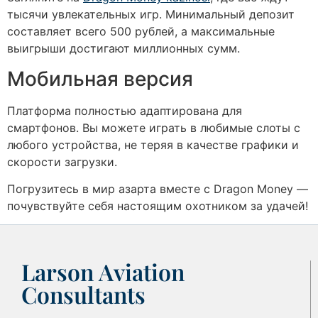
тысячи увлекательных игр. Минимальный депозит
составляет всего 500 рублей, а максимальные
выигрыши достигают миллионных сумм.
Мобильная версия
Платформа полностью адаптирована для
смартфонов. Вы можете играть в любимые слоты с
любого устройства, не теряя в качестве графики и
скорости загрузки.
Погрузитесь в мир азарта вместе с Dragon Money —
почувствуйте себя настоящим охотником за удачей!
Larson Aviation
Consultants