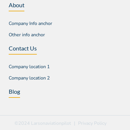
About
Company Info anchor
Other info anchor
Contact Us
Company location 1
Company location 2
Blog
©2024 Larsonaviationpilot
|
Privacy Policy