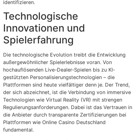
identifizieren.
Technologische
Innovationen und
Spielerfahrung
Die technologische Evolution treibt die Entwicklung
außergewöhnlicher Spielerlebnisse voran. Von
hochauflösenden Live-Dealer-Spielen bis zu KI-
gestützten Personalisierungstechnologien – die
Plattformen sind heute vielfältiger denn je. Der Trend,
der sich abzeichnet, ist die Verbindung von immersive
Technologien wie Virtual Reality (VR) mit strengen
Regulierungsanforderungen. Dabei ist das Vertrauen in
die Anbieter durch transparente Zertifizierungen bei
Plattformen wie Online Casino Deutschland
fundamental.