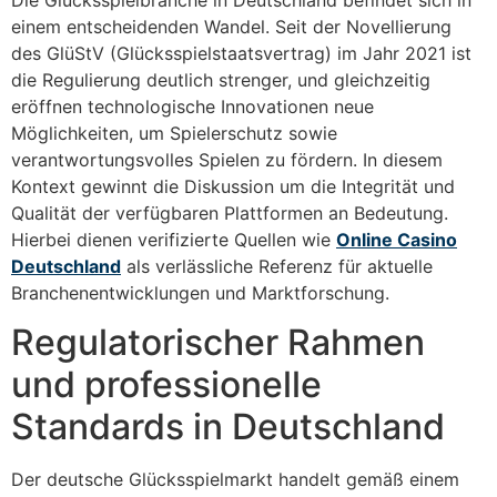
Die Glücksspielbranche in Deutschland befindet sich in
einem entscheidenden Wandel. Seit der Novellierung
des GlüStV (Glücksspielstaatsvertrag) im Jahr 2021 ist
die Regulierung deutlich strenger, und gleichzeitig
eröffnen technologische Innovationen neue
Möglichkeiten, um Spielerschutz sowie
verantwortungsvolles Spielen zu fördern. In diesem
Kontext gewinnt die Diskussion um die Integrität und
Qualität der verfügbaren Plattformen an Bedeutung.
Hierbei dienen verifizierte Quellen wie
Online Casino
Deutschland
als verlässliche Referenz für aktuelle
Branchenentwicklungen und Marktforschung.
Regulatorischer Rahmen
und professionelle
Standards in Deutschland
Der deutsche Glücksspielmarkt handelt gemäß einem