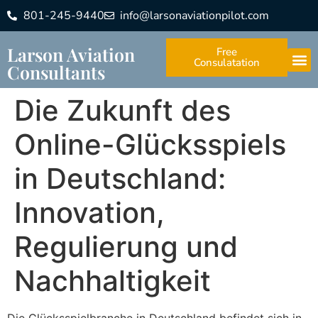
801-245-9440
info@larsonaviationpilot.com
Larson Aviation
Free
Consulatation
Consultants
Die Zukunft des
Online-Glücksspiels
in Deutschland:
Innovation,
Regulierung und
Nachhaltigkeit