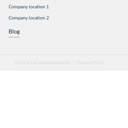
Company location 1
Company location 2
Blog
©2024 Larsonaviationpilot
|
Privacy Policy