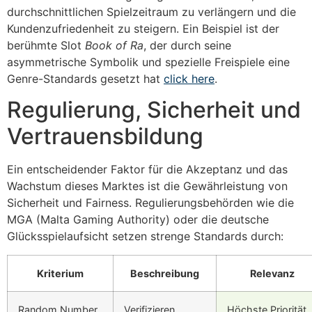
durchschnittlichen Spielzeitraum zu verlängern und die
Kundenzufriedenheit zu steigern. Ein Beispiel ist der
berühmte Slot
Book of Ra
, der durch seine
asymmetrische Symbolik und spezielle Freispiele eine
Genre-Standards gesetzt hat
click here
.
Regulierung, Sicherheit und
Vertrauensbildung
Ein entscheidender Faktor für die Akzeptanz und das
Wachstum dieses Marktes ist die Gewährleistung von
Sicherheit und Fairness. Regulierungsbehörden wie die
MGA (Malta Gaming Authority) oder die deutsche
Glücksspielaufsicht setzen strenge Standards durch:
Kriterium
Beschreibung
Relevanz
Random Number
Verifizieren
Höchste Priorität