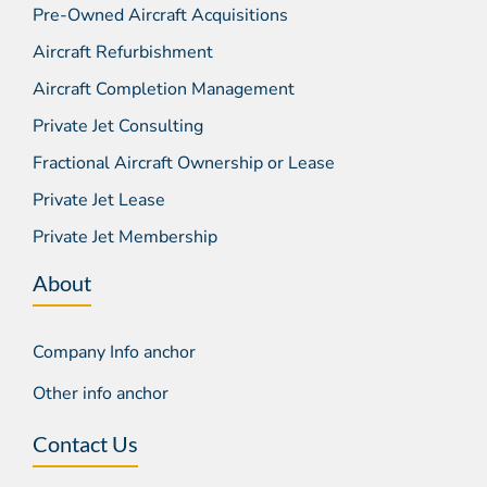
Pre-Owned Aircraft Acquisitions
Aircraft Refurbishment
Aircraft Completion Management
Private Jet Consulting
Fractional Aircraft Ownership or Lease
Private Jet Lease
Private Jet Membership
About
Company Info anchor
Other info anchor
Contact Us