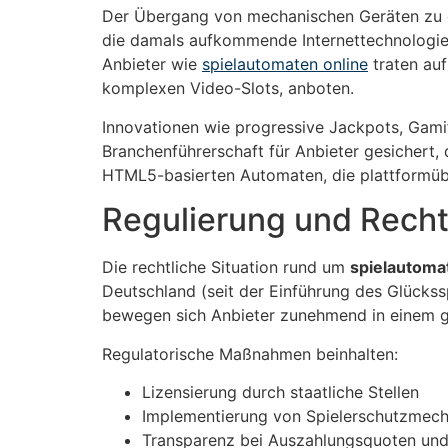
Der Übergang von mechanischen Geräten zu di
die damals aufkommende Internettechnologie z
Anbieter wie
spielautomaten online
traten auf
komplexen Video-Slots, anboten.
Innovationen wie progressive Jackpots, Gamif
Branchenführerschaft für Anbieter gesichert, 
HTML5-basierten Automaten, die plattformübe
Regulierung und Rech
Die rechtliche Situation rund um
spielautoma
Deutschland (seit der Einführung des Glückssp
bewegen sich Anbieter zunehmend in einem ges
Regulatorische Maßnahmen beinhalten:
Lizensierung durch staatliche Stellen
Implementierung von Spielerschutzmech
Transparenz bei Auszahlungsquoten und