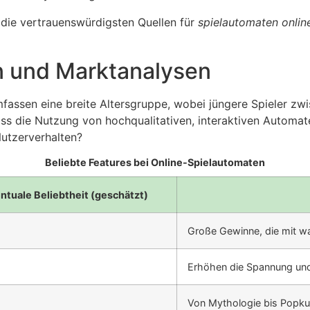
s die vertrauenswürdigsten Quellen für
spielautomaten onlin
 und Marktanalysen
fassen eine breite Altersgruppe, wobei jüngere Spieler zw
ass die Nutzung von hochqualitativen, interaktiven Automa
utzerverhalten?
Beliebte Features bei Online-Spielautomaten
ntuale Beliebtheit (geschätzt)
Große Gewinne, die mit w
Erhöhen die Spannung un
Von Mythologie bis Popkul