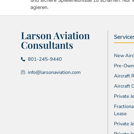
und sichere Spielerlebnisse zu schaffen. Nur 
agieren.
Larson Aviation
Service
Consultants
New Aircr
801-245-9440
Pre-Owne
info@larsonaviation.com
Aircraft
Aircraft
Private J
Fractiona
Lease
Private J
Private 