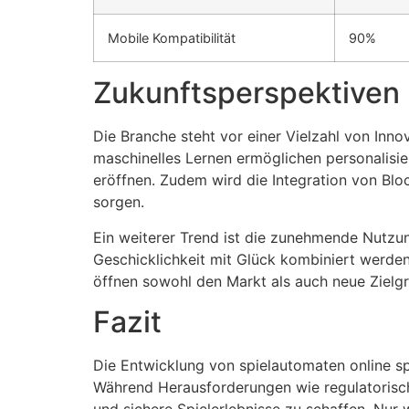
Mobile Kompatibilität
90%
Zukunftsperspektiven 
Die Branche steht vor einer Vielzahl von Innov
maschinelles Lernen ermöglichen personalisi
eröffnen. Zudem wird die Integration von Bl
sorgen.
Ein weiterer Trend ist die zunehmende Nutzu
Geschicklichkeit mit Glück kombiniert werde
öffnen sowohl den Markt als auch neue Zielgr
Fazit
Die Entwicklung von spielautomaten online sp
Während Herausforderungen wie regulatorisch