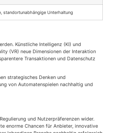
le, standortunabhängige Unterhaltung
rden. Künstliche Intelligenz (KI) und
lity (VR) neue Dimensionen der Interaktion
nsparentere Transaktionen und Datenschutz
nen strategisches Denken und
mung von Automatenspielen nachhaltig und
 Regulierung und Nutzerpräferenzen wider.
te enorme Chancen für Anbieter, innovative