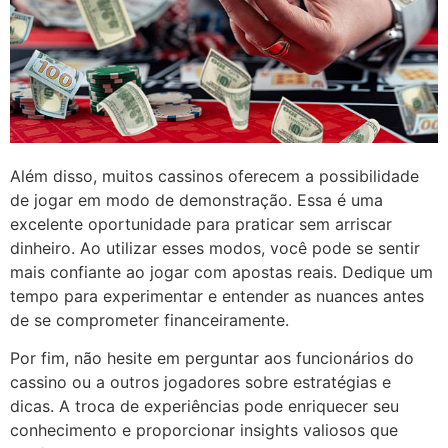
Além disso, muitos cassinos oferecem a possibilidade
de jogar em modo de demonstração. Essa é uma
excelente oportunidade para praticar sem arriscar
dinheiro. Ao utilizar esses modos, você pode se sentir
mais confiante ao jogar com apostas reais. Dedique um
tempo para experimentar e entender as nuances antes
de se comprometer financeiramente.
Por fim, não hesite em perguntar aos funcionários do
cassino ou a outros jogadores sobre estratégias e
dicas. A troca de experiências pode enriquecer seu
conhecimento e proporcionar insights valiosos que