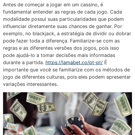
Antes de começar a jogar em um cassino, é
fundamental entender as regras de cada jogo. Cada
modalidade possui suas particularidades que podem
influenciar diretamente suas chances de ganhar. Por
exemplo, no blackjack, a estratégia de dividir ou dobrar
pode fazer toda a diferença. Familiarize-se com as
regras e as diferentes versões dos jogos, pois isso
pode ajudá-lo a tomar decisões mais informadas
durante a partida.
https://lamabet.co/pt-pt/
É
importante que você se familiarize com os métodos de
jogo de diferentes culturas, pois eles podem apresentar
variações interessantes.