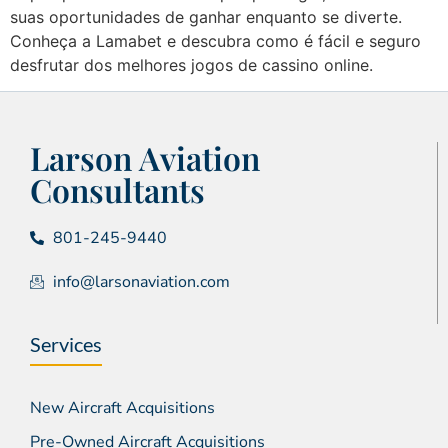
suas oportunidades de ganhar enquanto se diverte.
Conheça a Lamabet e descubra como é fácil e seguro
desfrutar dos melhores jogos de cassino online.
Larson Aviation
Consultants
801-245-9440
info@larsonaviation.com
Services
New Aircraft Acquisitions
Pre-Owned Aircraft Acquisitions