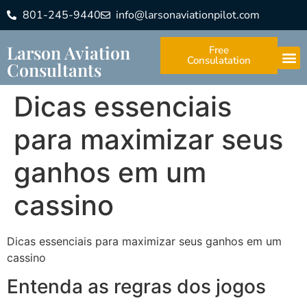
801-245-9440
info@larsonaviationpilot.com
Larson Aviation
Free
Consulatation
Consultants
Dicas essenciais
para maximizar seus
ganhos em um
cassino
Dicas essenciais para maximizar seus ganhos em um
cassino
Entenda as regras dos jogos