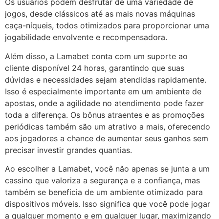
Os usuários podem desfrutar de uma variedade de
jogos, desde clássicos até as mais novas máquinas
caça-níqueis, todos otimizados para proporcionar uma
jogabilidade envolvente e recompensadora.
Além disso, a Lamabet conta com um suporte ao
cliente disponível 24 horas, garantindo que suas
dúvidas e necessidades sejam atendidas rapidamente.
Isso é especialmente importante em um ambiente de
apostas, onde a agilidade no atendimento pode fazer
toda a diferença. Os bônus atraentes e as promoções
periódicas também são um atrativo a mais, oferecendo
aos jogadores a chance de aumentar seus ganhos sem
precisar investir grandes quantias.
Ao escolher a Lamabet, você não apenas se junta a um
cassino que valoriza a segurança e a confiança, mas
também se beneficia de um ambiente otimizado para
dispositivos móveis. Isso significa que você pode jogar
a qualquer momento e em qualquer lugar, maximizando