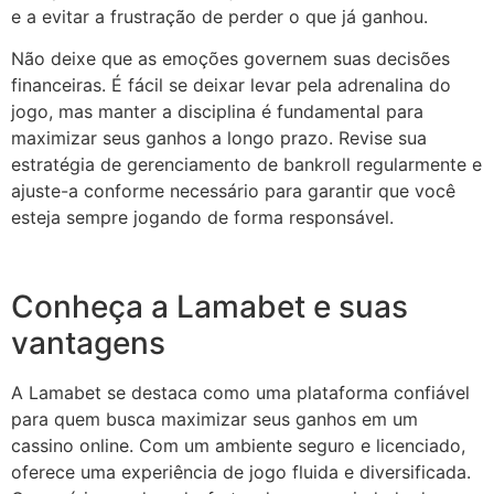
e a evitar a frustração de perder o que já ganhou.
Não deixe que as emoções governem suas decisões
financeiras. É fácil se deixar levar pela adrenalina do
jogo, mas manter a disciplina é fundamental para
maximizar seus ganhos a longo prazo. Revise sua
estratégia de gerenciamento de bankroll regularmente e
ajuste-a conforme necessário para garantir que você
esteja sempre jogando de forma responsável.
Conheça a Lamabet e suas
vantagens
A Lamabet se destaca como uma plataforma confiável
para quem busca maximizar seus ganhos em um
cassino online. Com um ambiente seguro e licenciado,
oferece uma experiência de jogo fluida e diversificada.