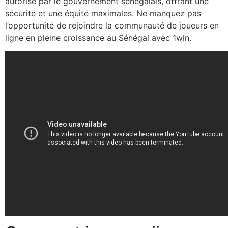
autorisé par le gouvernement sénégalais, offrant une
sécurité et une équité maximales. Ne manquez pas
l’opportunité de rejoindre la communauté de joueurs en
ligne en pleine croissance au Sénégal avec 1win.