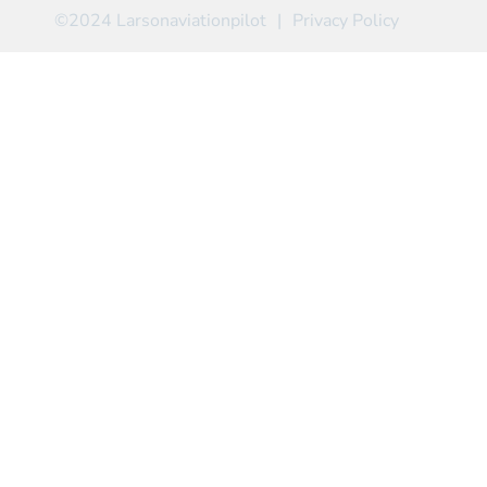
©2024 Larsonaviationpilot
|
Privacy Policy