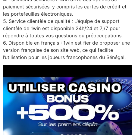
paiement sécurisées, y compris les cartes de crédit et
les portefeuilles électroniques.
5. Service clientèle de qualité : L’équipe de support
clientèle de 1win est disponible 24h/24 et 7j/7 pour
répondre à toutes vos questions ou préoccupations.
6. Disponible en français : 1win est fier de proposer une
version française de son site web, ce qui facilite
l’utilisation pour les joueurs francophones du Sénégal.