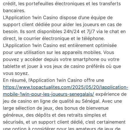
crédit, les portefeuilles électroniques et les transferts
bancaires.
L’Application 1win Casino dispose d’une équipe de
support client dédiée pour aider les joueurs en cas de
besoin. Ils sont disponibles 24h/24 et 7j/7 via le chat en
direct, le courrier électronique et le téléphone.
L’Application 1win Casino est entièrement optimisée
pour une utilisation sur les appareils mobiles. Vous
pouvez y accéder depuis votre smartphone ou votre
tablette et jouer à vos jeux de casino préférés où que
vous soyez.
En résumé, l’Application 1win Casino offre une
https://www.topactualites.com/2025/05/20/lapplication-
mobile-1win-pour-les-joueurs-senegalais/
expérience de
jeu de casino en ligne de qualité au Sénégal. Avec une
large sélection de jeux, des bonus de bienvenue
généreux, des dépôts et des retraits simples et
sécurisés, et un support client dédié, c’est certainement
une option à considérer pour les amateurs de jeux de