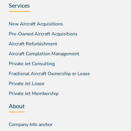
Services
New Aircraft Acquisitions
Pre-Owned Aircraft Acquisitions
Aircraft Refurbishment
Aircraft Completion Management
Private Jet Consulting
Fractional Aircraft Ownership or Lease
Private Jet Lease
Private Jet Membership
About
Company Info anchor