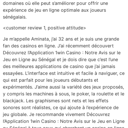
domaines où elle peut s’améliorer pour offrir une
expérience de jeu en ligne optimale aux joueurs
sénégalais.
<customer review 1, positive attitude>
Je m’appelle Aminata, j’ai 32 ans et je suis une grande
fan des casinos en ligne. J’ai récemment découvert
Découvrez l’Application 1win Casino : Notre Avis sur le
Jeu en Ligne au Sénégal et je dois dire que c’est l’une
des meilleures applications de casino que j’ai jamais
essayées. L’interface est intuitive et facile à naviguer, ce
qui est parfait pour les joueurs débutants et
expérimentés. J’aime aussi la variété des jeux proposés,
y compris les machines à sous, le poker, la roulette et le
blackjack. Les graphismes sont nets et les effets
sonores sont réalistes, ce qui ajoute à l’expérience de
jeu globale. Je recommande vivement Découvrez
l’Application 1win Casino : Notre Avis sur le Jeu en Ligne
au Sénégal à tous ceux qui cherchent un casino en ligne