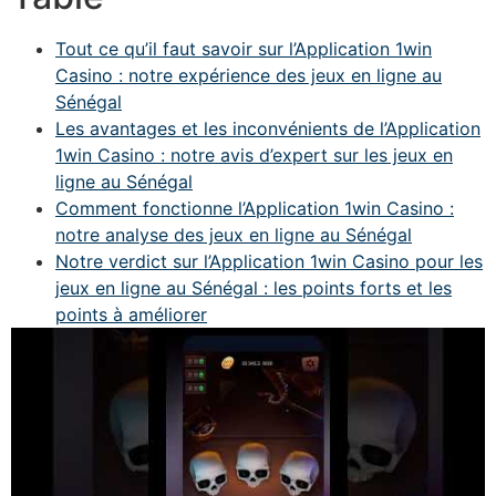
Tout ce qu’il faut savoir sur l’Application 1win
Casino : notre expérience des jeux en ligne au
Sénégal
Les avantages et les inconvénients de l’Application
1win Casino : notre avis d’expert sur les jeux en
ligne au Sénégal
Comment fonctionne l’Application 1win Casino :
notre analyse des jeux en ligne au Sénégal
Notre verdict sur l’Application 1win Casino pour les
jeux en ligne au Sénégal : les points forts et les
points à améliorer