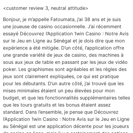
<customer review 3, neutral attitude>
Bonjour, je m’appelle Fatoumata, j’ai 38 ans et je suis
une joueuse de casino occasionnelle. J’ai récemment
essayé Découvrez l’Application 1win Casino : Notre Avis
sur le Jeu en Ligne au Sénégal et je dois dire que mon
expérience a été mitigée. D’un côté, l’application offre
une grande variété de jeux de casino, des machines à
sous aux jeux de table en passant par les jeux de vidéo
poker. Les graphismes sont agréables et les règles des
jeux sont clairement expliquées, ce qui est pratique
pour les débutants. D’un autre côté, j’ai trouvé que les
mises minimales étaient un peu élevées pour mon
budget, et que les fonctionnalités supplémentaires telles
que les tours gratuits et les bonus étaient assez
standard. Dans l’ensemble, je pense que Découvrez
l’Application 1win Casino : Notre Avis sur le Jeu en Ligne
au Sénégal est une application décente pour les joueurs