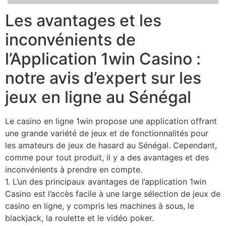
Les avantages et les
inconvénients de
l’Application 1win Casino :
notre avis d’expert sur les
jeux en ligne au Sénégal
Le casino en ligne 1win propose une application offrant
une grande variété de jeux et de fonctionnalités pour
les amateurs de jeux de hasard au Sénégal. Cependant,
comme pour tout produit, il y a des avantages et des
inconvénients à prendre en compte.
1. L’un des principaux avantages de l’application 1win
Casino est l’accès facile à une large sélection de jeux de
casino en ligne, y compris les machines à sous, le
blackjack, la roulette et le vidéo poker.