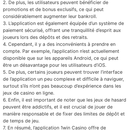
2. De plus, les utilisateurs peuvent bénéficier de
promotions et de bonus exclusifs, ce qui peut
considérablement augmenter leur bankroll.
3. L’application est également équipée d’un système de
paiement sécurisé, offrant une tranquillité d’esprit aux
joueurs lors des dépôts et des retraits.
4. Cependant, il y a des inconvénients à prendre en
compte. Par exemple, l’application n’est actuellement
disponible que sur les appareils Android, ce qui peut
être un désavantage pour les utilisateurs d’iOS.
5. De plus, certains joueurs peuvent trouver l’interface
de l’application un peu complexe et difficile à naviguer,
surtout s’ils n’ont pas beaucoup d’expérience dans les
jeux de casino en ligne.
6. Enfin, il est important de noter que les jeux de hasard
peuvent être addictifs, et il est crucial de jouer de
manière responsable et de fixer des limites de dépôt et
de temps de jeu.
7. En résumé, l’application 1win Casino offre de