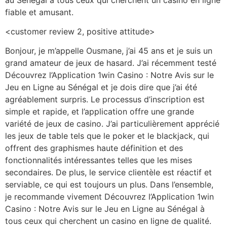
fiable et amusant.
<customer review 2, positive attitude>
Bonjour, je m’appelle Ousmane, j’ai 45 ans et je suis un
grand amateur de jeux de hasard. J’ai récemment testé
Découvrez l’Application 1win Casino : Notre Avis sur le
Jeu en Ligne au Sénégal et je dois dire que j’ai été
agréablement surpris. Le processus d’inscription est
simple et rapide, et l’application offre une grande
variété de jeux de casino. J’ai particulièrement apprécié
les jeux de table tels que le poker et le blackjack, qui
offrent des graphismes haute définition et des
fonctionnalités intéressantes telles que les mises
secondaires. De plus, le service clientèle est réactif et
serviable, ce qui est toujours un plus. Dans l’ensemble,
je recommande vivement Découvrez l’Application 1win
Casino : Notre Avis sur le Jeu en Ligne au Sénégal à
tous ceux qui cherchent un casino en ligne de qualité.