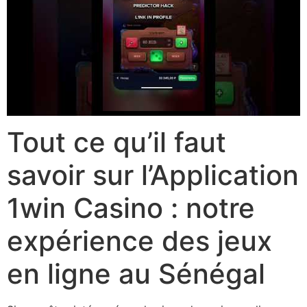
Tout ce qu’il faut
savoir sur l’Application
1win Casino : notre
expérience des jeux
en ligne au Sénégal