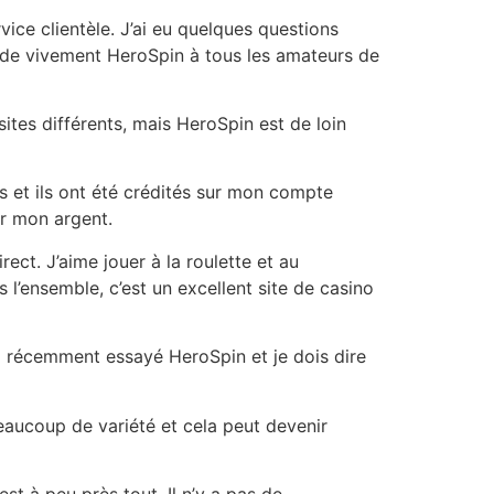
ice clientèle. J’ai eu quelques questions
nde vivement HeroSpin à tous les amateurs de
sites différents, mais HeroSpin est de loin
is et ils ont été crédités sur mon compte
ir mon argent.
ect. J’aime jouer à la roulette et au
l’ensemble, c’est un excellent site de casino
J’ai récemment essayé HeroSpin et je dois dire
 beaucoup de variété et cela peut devenir
est à peu près tout. Il n’y a pas de