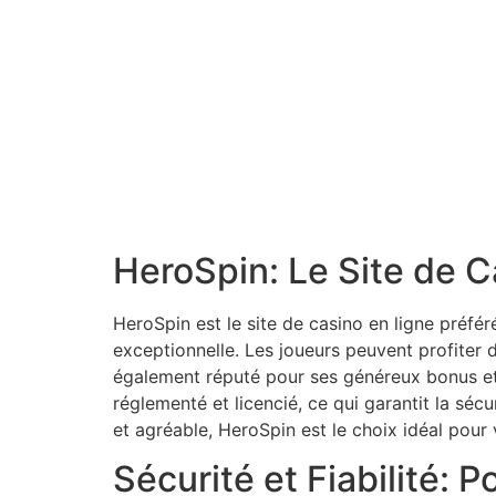
HeroSpin: Le Site de C
HeroSpin est le site de casino en ligne préfér
exceptionnelle. Les joueurs peuvent profiter 
également réputé pour ses généreux bonus et 
réglementé et licencié, ce qui garantit la sécu
et agréable, HeroSpin est le choix idéal pour 
Sécurité et Fiabilité: 