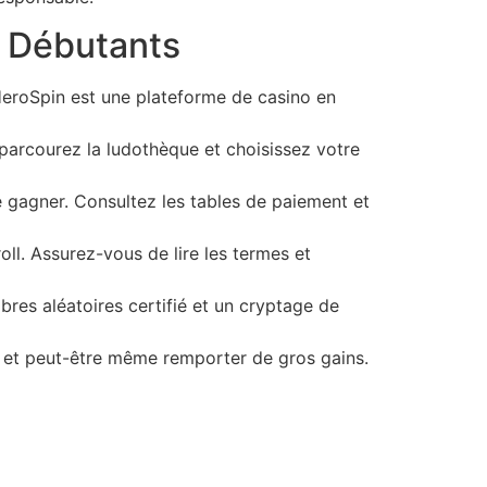
r Débutants
HeroSpin est une plateforme de casino en
parcourez la ludothèque et choisissez votre
e gagner. Consultez les tables de paiement et
ll. Assurez-vous de lire les termes et
res aléatoires certifié et un cryptage de
 et peut-être même remporter de gros gains.