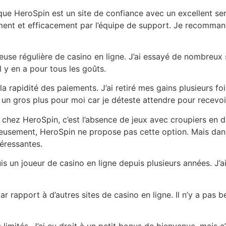
que HeroSpin est un site de confiance avec un excellent serv
ement et efficacement par l’équipe de support. Je recomma
oueuse régulière de casino en ligne. J’ai essayé de nombreux 
 y en a pour tous les goûts.
a rapidité des paiements. J’ai retiré mes gains plusieurs fo
 un gros plus pour moi car je déteste attendre pour recevo
chez HeroSpin, c’est l’absence de jeux avec croupiers en dir
eusement, HeroSpin ne propose pas cette option. Mais dans 
éressantes.
 suis un joueur de casino en ligne depuis plusieurs années. 
par rapport à d’autres sites de casino en ligne. Il n’y a pas
limités. J’ai eu droit à un petit bonus de bienvenue, mais c’