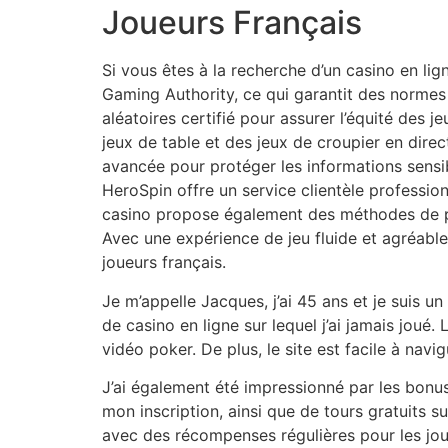
Joueurs Français
Si vous êtes à la recherche d’un casino en li
Gaming Authority, ce qui garantit des normes 
aléatoires certifié pour assurer l’équité des
jeux de table et des jeux de croupier en direc
avancée pour protéger les informations sensi
HeroSpin offre un service clientèle professio
casino propose également des méthodes de pa
Avec une expérience de jeu fluide et agréable,
joueurs français.
Je m’appelle Jacques, j’ai 45 ans et je suis u
de casino en ligne sur lequel j’ai jamais joué
vidéo poker. De plus, le site est facile à nav
J’ai également été impressionné par les bonus
mon inscription, ainsi que de tours gratuits
avec des récompenses régulières pour les joue