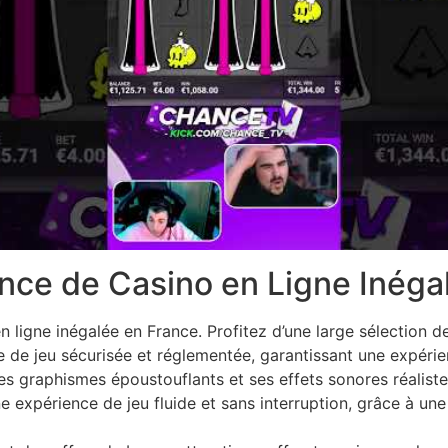
nce de Casino en Ligne Inéga
 ligne inégalée en France. Profitez d’une large sélection d
e de jeu sécurisée et réglementée, garantissant une expérie
es graphismes époustouflants et ses effets sonores réalist
e expérience de jeu fluide et sans interruption, grâce à une