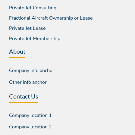
Private Jet Consulting
Fractional Aircraft Ownership or Lease
Private Jet Lease
Private Jet Membership
About
Company Info anchor
Other info anchor
Contact Us
Company location 1
Company location 2