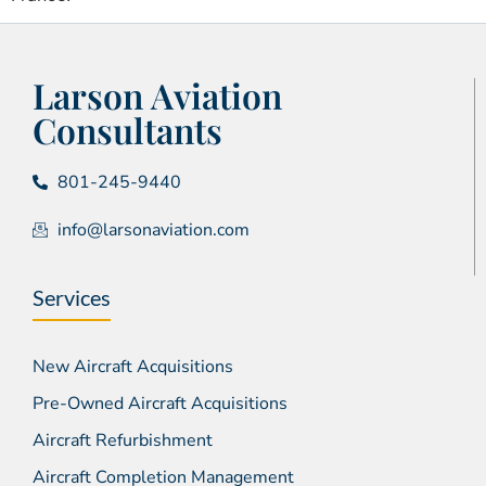
Larson Aviation
Consultants
801-245-9440
info@larsonaviation.com
Services
New Aircraft Acquisitions
Pre-Owned Aircraft Acquisitions
Aircraft Refurbishment
Aircraft Completion Management