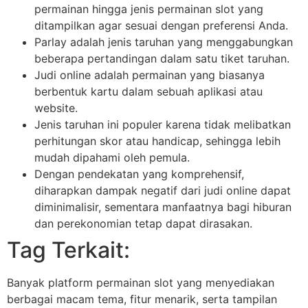
permainan hingga jenis permainan slot yang
ditampilkan agar sesuai dengan preferensi Anda.
Parlay adalah jenis taruhan yang menggabungkan
beberapa pertandingan dalam satu tiket taruhan.
Judi online adalah permainan yang biasanya
berbentuk kartu dalam sebuah aplikasi atau
website.
Jenis taruhan ini populer karena tidak melibatkan
perhitungan skor atau handicap, sehingga lebih
mudah dipahami oleh pemula.
Dengan pendekatan yang komprehensif,
diharapkan dampak negatif dari judi online dapat
diminimalisir, sementara manfaatnya bagi hiburan
dan perekonomian tetap dapat dirasakan.
Tag Terkait:
Banyak platform permainan slot yang menyediakan
berbagai macam tema, fitur menarik, serta tampilan