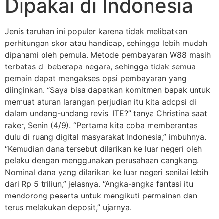
Dipakai di Indonesia
Jenis taruhan ini populer karena tidak melibatkan
perhitungan skor atau handicap, sehingga lebih mudah
dipahami oleh pemula. Metode pembayaran W88 masih
terbatas di beberapa negara, sehingga tidak semua
pemain dapat mengakses opsi pembayaran yang
diinginkan. “Saya bisa dapatkan komitmen bapak untuk
memuat aturan larangan perjudian itu kita adopsi di
dalam undang-undang revisi ITE?” tanya Christina saat
raker, Senin (4/9). “Pertama kita coba memberantas
dulu di ruang digital masyarakat Indonesia,” imbuhnya.
“Kemudian dana tersebut dilarikan ke luar negeri oleh
pelaku dengan menggunakan perusahaan cangkang.
Nominal dana yang dilarikan ke luar negeri senilai lebih
dari Rp 5 triliun,” jelasnya. “Angka-angka fantasi itu
mendorong peserta untuk mengikuti permainan dan
terus melakukan deposit,” ujarnya.