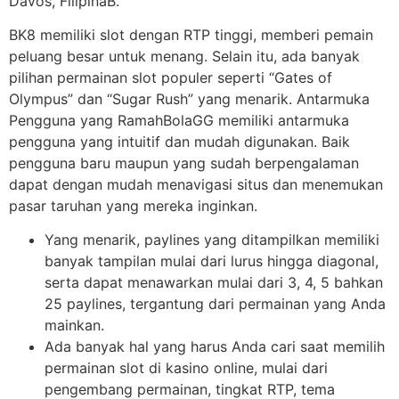
Davos, FilipinaB.
BK8 memiliki slot dengan RTP tinggi, memberi pemain
peluang besar untuk menang. Selain itu, ada banyak
pilihan permainan slot populer seperti “Gates of
Olympus” dan “Sugar Rush” yang menarik. Antarmuka
Pengguna yang RamahBolaGG memiliki antarmuka
pengguna yang intuitif dan mudah digunakan. Baik
pengguna baru maupun yang sudah berpengalaman
dapat dengan mudah menavigasi situs dan menemukan
pasar taruhan yang mereka inginkan.
Yang menarik, paylines yang ditampilkan memiliki
banyak tampilan mulai dari lurus hingga diagonal,
serta dapat menawarkan mulai dari 3, 4, 5 bahkan
25 paylines, tergantung dari permainan yang Anda
mainkan.
Ada banyak hal yang harus Anda cari saat memilih
permainan slot di kasino online, mulai dari
pengembang permainan, tingkat RTP, tema