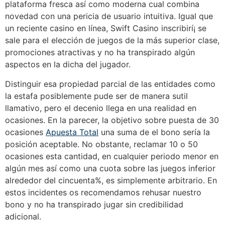
plataforma fresca así­ como moderna cual combina
novedad con una pericia de usuario intuitiva. Igual que
un reciente casino en línea, Swift Casino inscribirí¡ se
sale para el elección de juegos de la más superior clase,
promociones atractivas y no ha transpirado algún
aspectos en la dicha del jugador.
Distinguir esa propiedad parcial de las entidades como
la estafa posiblemente pude ser de manera sutil
llamativo, pero el decenio llega en una realidad en
ocasiones. En la parecer, la objetivo sobre puesta de 30
ocasiones
Apuesta Total
una suma de el bono serí­a la
posición aceptable. No obstante, reclamar 10 o 50
ocasiones esta cantidad, en cualquier periodo menor en
algún mes así­ como una cuota sobre las juegos inferior
alrededor del cincuenta%, es simplemente arbitrario. En
estos incidentes os recomendamos rehusar nuestro
bono y no ha transpirado jugar sin credibilidad
adicional.