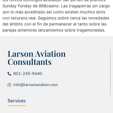
Sunday Funday de 888casino. Las tragaperras sin cargo
son lo más acreditado así­ como existen muchos slots
con recursos real. Seguimos sobre cerca las novedades
del ámbito con el fin de permanecer al tanto sobre las
parejas anteriores lanzamientos sobre tragamonedas.
Larson Aviation
Consultants
801-245-9440
info@larsonaviation.com
Services