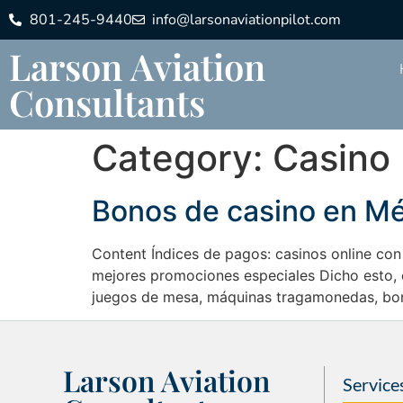
801-245-9440
info@larsonaviationpilot.com
Larson Aviation
Consultants
Category:
Сasino
Bonos de casino en Mé
Content Índices de pagos: casinos online co
mejores promociones especiales Dicho esto, e
juegos de mesa, máquinas tragamonedas, bo
Larson Aviation
Service