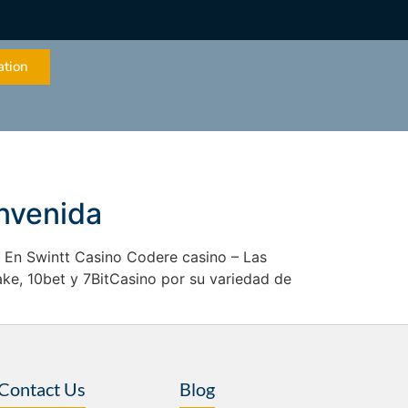
ation
envenida
 En Swintt Casino Codere casino – Las
ke, 10bet y 7BitCasino por su variedad de
Contact Us
Blog