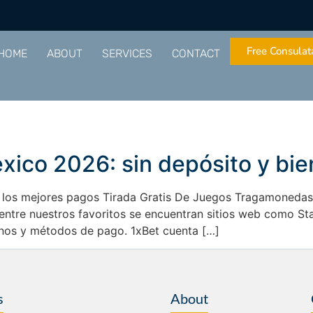
Free Consulat
HOME
ABOUT
SERVICES
CONTACT
xico 2026: sin depósito y bi
n los mejores pagos Tirada Gratis De Juegos Tragamonedas
ntre nuestros favoritos se encuentran sitios web como Sta
nos y métodos de pago. 1xBet cuenta […]
s
About