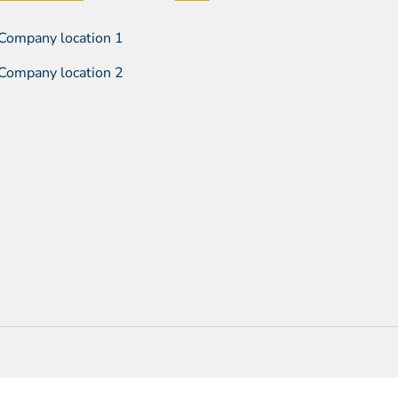
Company location 1
Company location 2