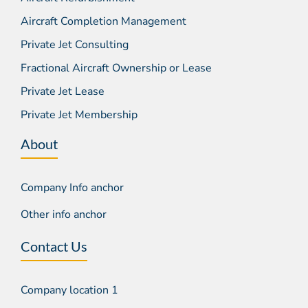
Aircraft Completion Management
Private Jet Consulting
Fractional Aircraft Ownership or Lease
Private Jet Lease
Private Jet Membership
About
Company Info anchor
Other info anchor
Contact Us
Company location 1