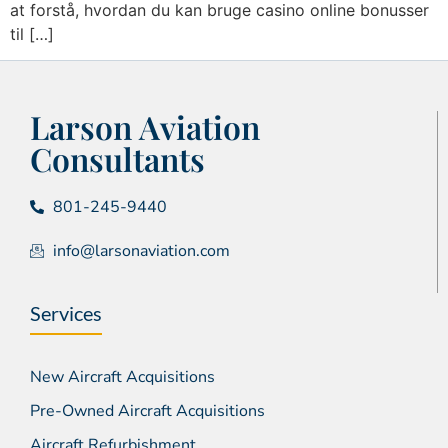
at forstå, hvordan du kan bruge casino online bonusser
til […]
Larson Aviation
Consultants
801-245-9440
info@larsonaviation.com
Services
New Aircraft Acquisitions
Pre-Owned Aircraft Acquisitions
Aircraft Refurbishment