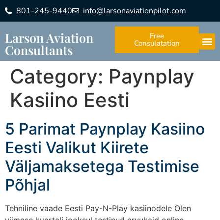
801-245-9440
info@larsonaviationpilot.com
Larson Aviation
Free
Consulatation
Consultants
Category:
Paynplay
Kasiino Eesti
5 Parimat Paynplay Kasiino
Eesti Valikut Kiirete
Väljamaksetega Testimise
Põhjal
Tehniline vaade Eesti Pay-N-Play kasiinodele Olen