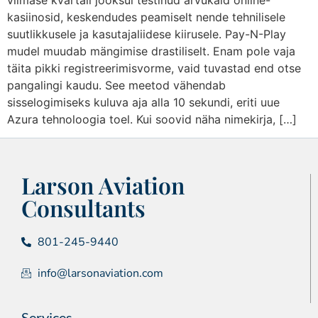
viimase kvartali jooksul testinud arvukaid online-
kasiinosid, keskendudes peamiselt nende tehnilisele
suutlikkusele ja kasutajaliidese kiirusele. Pay-N-Play
mudel muudab mängimise drastiliselt. Enam pole vaja
täita pikki registreerimisvorme, vaid tuvastad end otse
pangalingi kaudu. See meetod vähendab
sisselogimiseks kuluva aja alla 10 sekundi, eriti uue
Azura tehnoloogia toel. Kui soovid näha nimekirja, […]
Larson Aviation
Consultants
801-245-9440
info@larsonaviation.com
Services