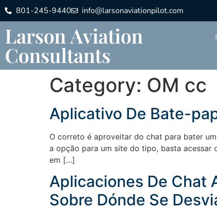
801-245-9440
info@larsonaviationpilot.com
Larson Aviation
Consultants
Category:
OM cc
Aplicativo De Bate-pa
O correto é aproveitar do chat para bater 
a opção para um site do tipo, basta acessar
em […]
Aplicaciones De Chat A
Sobre Dónde Se Desvi