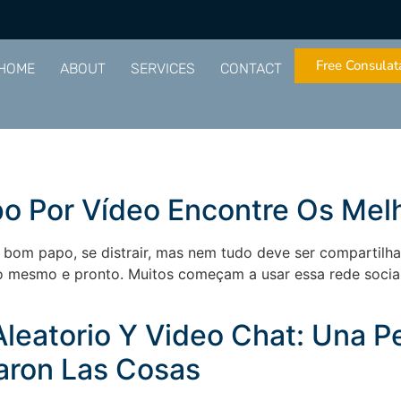
Free Consulat
HOME
ABOUT
SERVICES
CONTACT
po Por Vídeo Encontre Os Melh
um bom papo, se distrair, mas nem tudo deve ser comparti
 o mesmo e pronto. Muitos começam a usar essa rede socia
leatorio Y Video Chat: Una P
aron Las Cosas