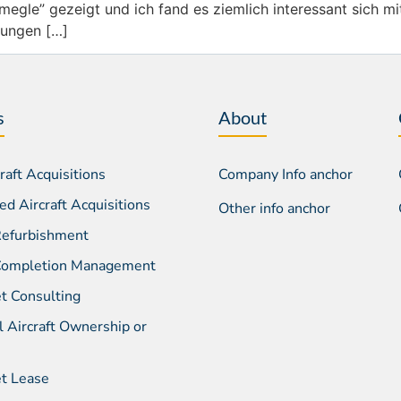
Omegle” gezeigt und ich fand es ziemlich interessant sich m
tungen […]
s
About
aft Acquisitions
Company Info anchor
d Aircraft Acquisitions
Other info anchor
 Refurbishment
 Completion Management
et Consulting
l Aircraft Ownership or
et Lease