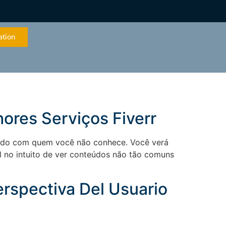
ation
ores Serviços Fiverr
lhado com quem você não conhece. Você verá
l no intuito de ver conteúdos não tão comuns
erspectiva Del Usuario