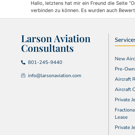
Hallo, letztens hat mir ein Freund die Seite “
verbinden zu können. Es wurden auch Bewer
Larson Aviation
Service
Consultants
New Aircr
801-245-9440
Pre-Owne
info@larsonaviation.com
Aircraft
Aircraft
Private J
Fractiona
Lease
Private J