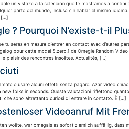
 dale un vistazo a la selección que te mostramos a continua
quier parte del mundo, incluso sin hablar el mismo idioma
 […]
le ? Pourquoi N’existe-t-il Pl
e tu seras en mesure d’entrer en contact avec d’autres pe
ngelog pour cette model 5.zero.1 de Omegle Random Video C
 plaisir des rencontres insolites. Actualités, […]
iuti
iamate e usare alcuni effetti senza pagare. Azar video chiac
 new folks in seconds. Queste valutazioni riflettono quant
i che sono altrettanto curiosi di entrare in contatto. È […]
Kostenloser Videoanruf Mit F
sten wollte, war omegals es sofort ziemlich auffällig, dass 